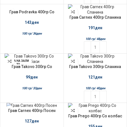
Грав Podravka 400гр Со
НЕМА НА ЗАЛИ
ХА
колбаси
Грав Carnex 400гр Сланина
143
ден
191
ден
100 гр/
36
ден
100 гр/
48
ден
НЕМА НА ЗАЛИ
ХА
Грав Takovo 300гр Со
Грав Takovo 300гр Сланина
колбаси
121
ден
99
ден
100 гр/
40
ден
100 гр/
33
ден
Грав Carnex 400гр Посен
Грав Prego 400гр Со колбас
127
ден
155
ден