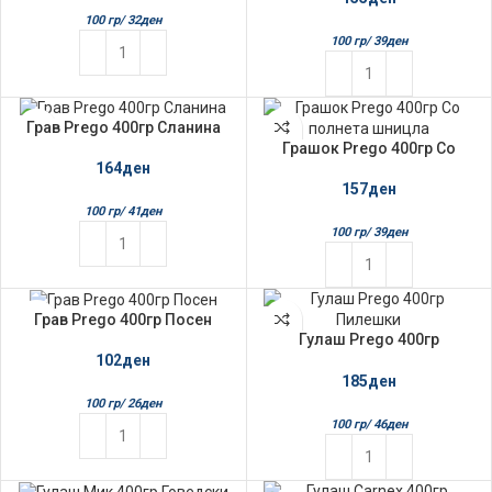
100 гр/
32
ден
100 гр/
39
ден
Грав Prego 400гр Сланина
Грашок Prego 400гр Со
полнета шницла
164
ден
157
ден
100 гр/
41
ден
100 гр/
39
ден
Грав Prego 400гр Посен
Гулаш Prego 400гр
Пилешки
102
ден
185
ден
100 гр/
26
ден
100 гр/
46
ден