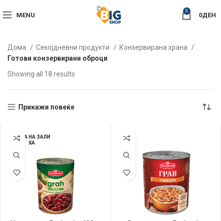
0
MENU
0
ДЕН
Дома
Секојдневни продукти
Конзервирана храна
Готови конзервирани оброци
Sorted
Showing all 18 results
by
latest
Прикажи повеќе
НЕМА НА ЗАЛИ
ХА