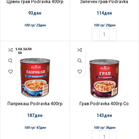
Црвен грав Podravka 400гр
Запечен грав Podravka
400гр
93
ден
114
ден
100 гр/
23
ден
100 гр/
29
ден
НЕМА НА ЗАЛИ
ХА
Паприкаш Podravka 400гр
Грав Podravka 400гр Со
со пилешко
сланина
187
ден
143
ден
100 гр/
47
ден
100 гр/
36
ден