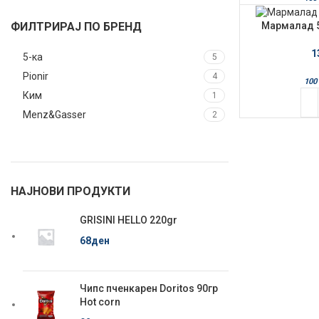
Мармалад 5
ФИЛТРИРАЈ ПО БРЕНД
1
5-ка
5
Pionir
4
100 
Ким
1
Menz&Gasser
2
НАЈНОВИ ПРОДУКТИ
GRISINI HELLO 220gr
68
ден
Чипс пченкарен Doritos 90гр
Hot corn