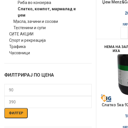
Џем Menz&Ga
Риба во конзерва
Frutta
Слатко, компот, мармалад и
2
џем
Масла, зачини и сосови
100 
Тестенини и супи
СИТЕ АКЦИИ
Спорт и рекреација
Трафика
НЕМА НА ЗА
ИХА
Часовници
ФИЛТРИРАЈ ПО ЦЕНА
Мин.
Макс.
Слатко 5ка 9
цена
цена
ФИЛТЕР
1
100 