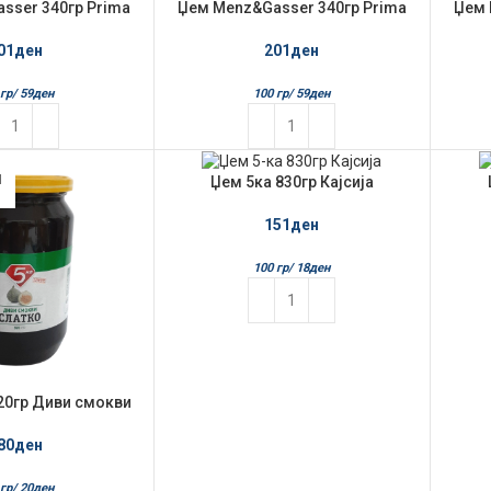
sser 340гр Prima
Џем Menz&Gasser 340гр Prima
Џем P
 Strawberry
Frutta Apricot
01
ден
201
ден
гр/
59
ден
100 гр/
59
ден
Л
Џем 5ка 830гр Кајсија
151
ден
100 гр/
18
ден
20гр Диви смокви
80
ден
гр/
20
ден