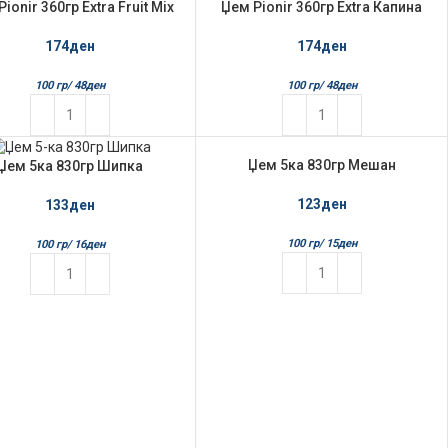
ionir 360гр Extra Fruit Mix
Џем Pionir 360гр Extra Капина
174
ден
174
ден
100 гр/
48
ден
100 гр/
48
ден
Џем 5ка 830гр Мешан
Џем 5ка 830гр Шипка
123
ден
133
ден
100 гр/
15
ден
100 гр/
16
ден