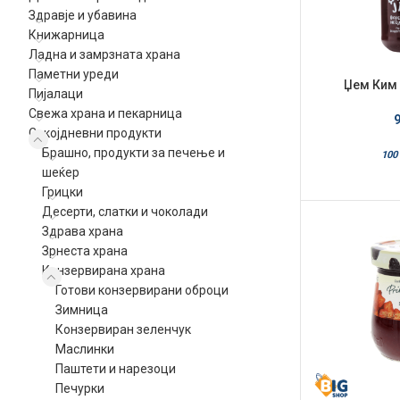
Здравје и убавина
Книжарница
Ладна и замрзната храна
Паметни уреди
Џем Ким 
Пијалаци
Свежа храна и пекарница
Секојдневни продукти
Брашно, продукти за печење и
100 
шеќер
Грицки
Десерти, слатки и чоколади
Здрава храна
Зрнеста храна
Конзервирана храна
Готови конзервирани оброци
Зимница
Конзервиран зеленчук
Маслинки
Паштети и нарезоци
Печурки