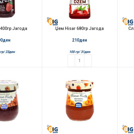
400гр Јагода
Џем Hisar 680гр Јагода
Сл
90
ден
210
ден
гр/
23
ден
100 гр/
31
ден