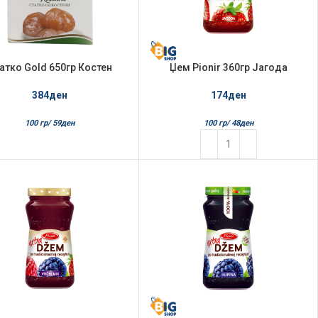
атко Gold 650гр Костен
Џем Pionir 360гр Јагода
384
ден
174
ден
100 гр/
59
ден
100 гр/
48
ден