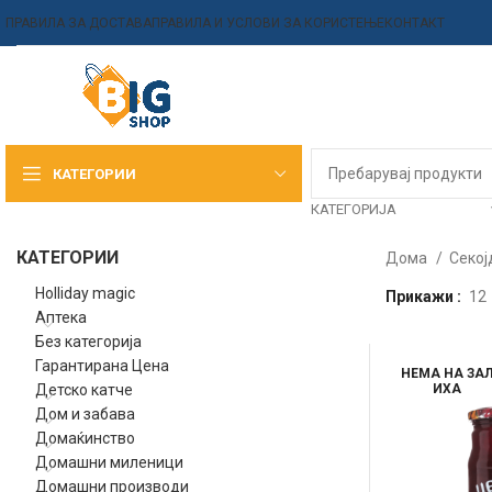
ПРАВИЛА ЗА ДОСТАВА
ПРАВИЛА И УСЛОВИ ЗА КОРИСТЕЊЕ
КОНТАКТ
КАТЕГОРИИ
КАТЕГОРИЈА
КАТЕГОРИИ
Дома
Секој
Holliday magic
Прикажи
12
Аптека
Без категорија
Гарантирана Цена
НЕМА НА ЗА
Детско катче
ИХА
Дом и забава
Домаќинство
Домашни миленици
Домашни производи