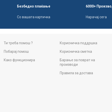
Безбедно плаќање
6000+ Произво
Со вашата картичка
Нарачај сега
Ти треба помош ?
Корисничка поддршка
Побарај помош
Корисничка сметка
Како функционира
Барање за поврат на
производи
Правила за достава