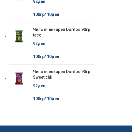
92
ден
100гр/
10
ден
Чипс пченкарен Doritos 90гр
taco
92
ден
100гр/
10
ден
Чипс пченкарен Doritos 90гр
Sweet chili
92
ден
100гр/
10
ден