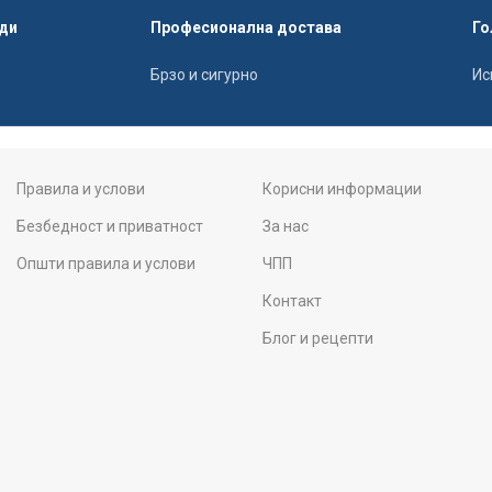
ди
Професионална достава
Го
Брзо и сигурно
Ис
Правила и услови
Корисни информации
Безбедност и приватност
За нас
Општи правила и услови
ЧПП
Контакт
Блог и рецепти