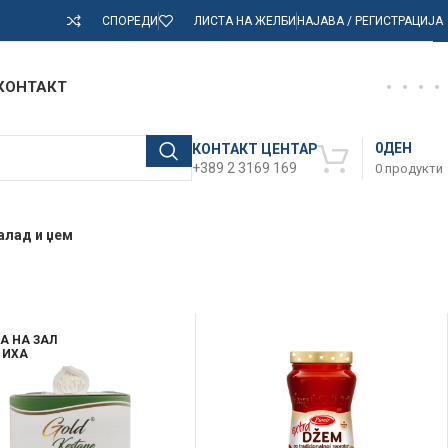
СПОРЕДИ
ЛИСТА НА ЖЕЛБИ
НАЈАВА / РЕГИСТРАЦИЈА
КОНТАКТ
0
ДЕН
КОНТАКТ ЦЕНТАР
+389 2 3169 169
0
продукти
алад и џем
А НА ЗАЛ
ИХА