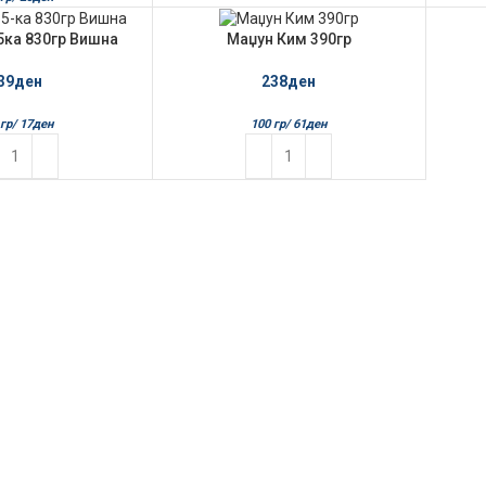
ка 830гр Вишна
Маџун Ким 390гр
39
ден
238
ден
гр/
17
ден
100 гр/
61
ден