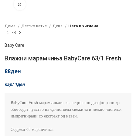
Click to enlarge
Дома
Детско катче
Деца
Нега и хигиена
Baby Care
Влажни марамчиња BabyCare 63/1 Fresh
88
ден
пар/
1
ден
BabyCare Fresh марамчињата се специјално дизајнирани да 
обезбедат чувство на единствена свежина и нежно чистење, 
импрегнирани со екстракт од невен.

Содржи 63 марамчиња.