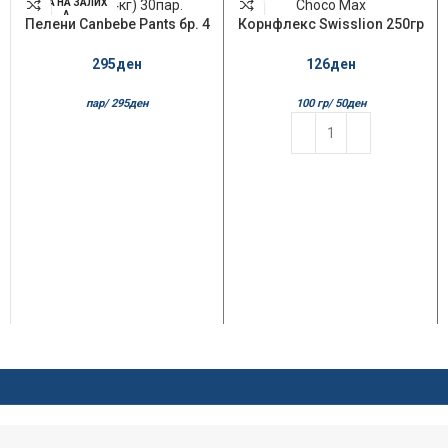
НЕМА НА ЗАЛИХ
А
Пелени Canbebe Pants бр. 4
Корнфлекс Swisslion 250гр
Maxi (8-14кг) 30пар.
Choco Max
295
ден
126
ден
пар/
295
ден
100 гр/
50
ден