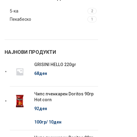
5-ка
2
Пекабеско
1
НАЈНОВИ ПРОДУКТИ
GRISINI HELLO 220gr
68
ден
Чипс пченкарен Doritos 90гр
Hot corn
92
ден
100гр/
10
ден