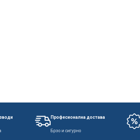
изводи
Професионална достава
а
Брзо и сигурно