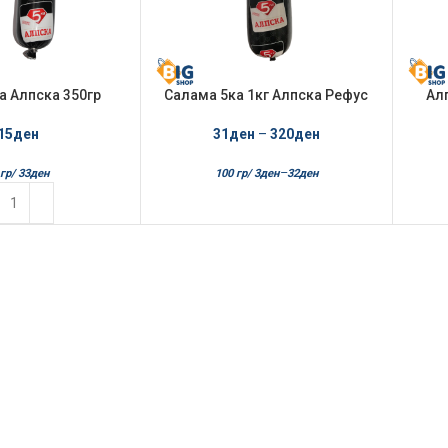
а Алпска 350гр
Салама 5ка 1кг Алпска Рефус
Ал
15
ден
31
ден
–
320
ден
–
гр/
33
ден
100 гр/
3
ден
32
ден