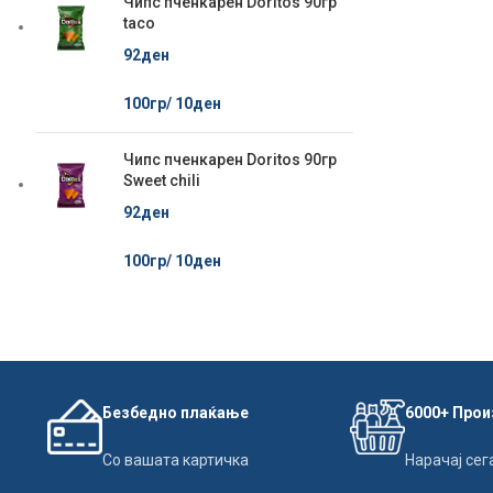
Чипс пченкарен Doritos 90гр
taco
92
ден
100гр/
10
ден
Чипс пченкарен Doritos 90гр
Sweet chili
92
ден
100гр/
10
ден
Безбедно плаќање
6000+ Про
Со вашата картичка
Нарачај сег