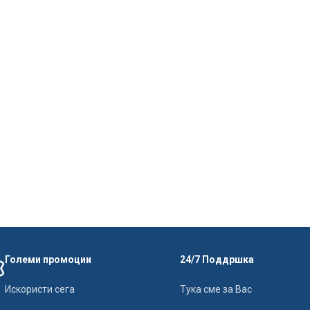
Големи промоции
24/7 Поддршка
Искористи сега
Тука сме за Вас