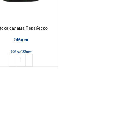
пска салама Пекабеско
750гр
246
ден
100 гр/
33
ден