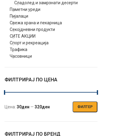
Сладолед и замрзнати десерти
Паметни уреди
Пијалаци
Свежа храна и пекарница
Секојдневни продукти
СИТЕ АКЦИИ
Спорт и рекреација
Трафика
Часовници
ФИЛТРИРАЈ ПО ЦЕНА
Цена:
30ден
—
320ден
ФИЛТЕР
Мин.
Макс.
цена
цена
ФИЛТРИРАЈ ПО БРЕНД