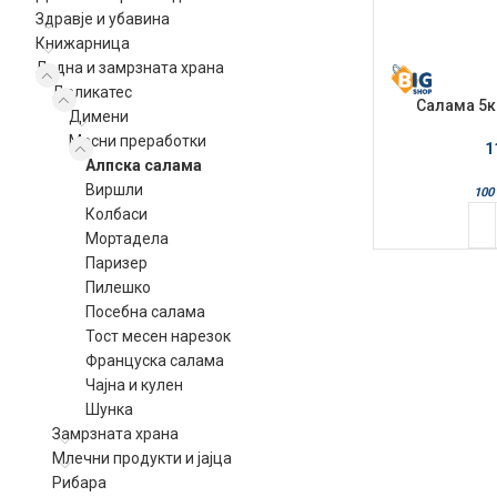
Здравје и убавина
Книжарница
Ладна и замрзната храна
Деликатес
Салама 5к
Димени
Месни преработки
1
Алпска салама
Виршли
100 
Колбаси
Мортадела
Паризер
Пилешко
Посебна салама
Тост месен нарезок
Француска салама
Чајна и кулен
Шунка
Замрзната храна
Млечни продукти и јајца
Рибара