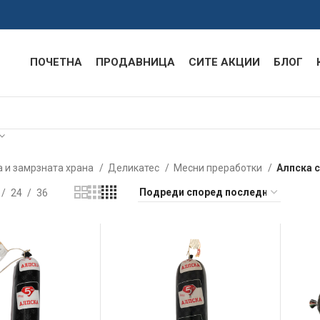
ПОЧЕТНА
ПРОДАВНИЦА
СИТЕ АКЦИИ
БЛОГ
 и замрзната храна
Деликатес
Месни преработки
Алпска 
24
36