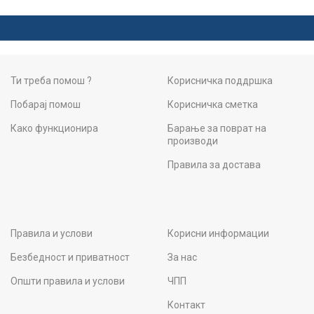
Ти треба помош ?
Корисничка поддршка
Побарај помош
Корисничка сметка
Како функционира
Барање за поврат на
производи
Правила за достава
Правила и услови
Корисни информации
Безбедност и приватност
За нас
Општи правила и услови
ЧПП
Контакт