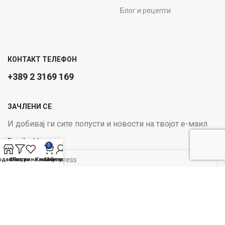
Блог и рецепти
КОНТАКТ ТЕЛЕФОН
+389 2 3169 169
ЗАЧЛЕНИ СЕ
И добивај ги сите попусти и новости на твојот е-маил
Email address:
0
одавница
Филтри
Листа на желби
Кошничка
Мој профил