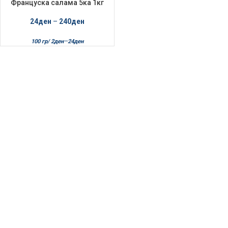
Француска салама 5ка 1кг
Рефус
24
ден
–
240
ден
–
100 гр/
2
ден
24
ден