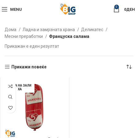
0
MENU
0
ДЕН
Дома
Ладна и замрзната храна
Деликатес
Месни преработки
Француска салама
Прикажан е еден резултат
Прикажи повеќе
НЕМА НА ЗАЛИ
ХА