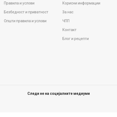
Правила и услови
Корисни информации
Безбедност и приватност
За нас
Општи правила и услови
ЧПП
Контакт
Блог и рецепти
Следи не на социјалните медиуми
ig Shop
2021 CREATED BY
DC Creative Solutions
. PREMIUM E-COMMERCE SOLUTION