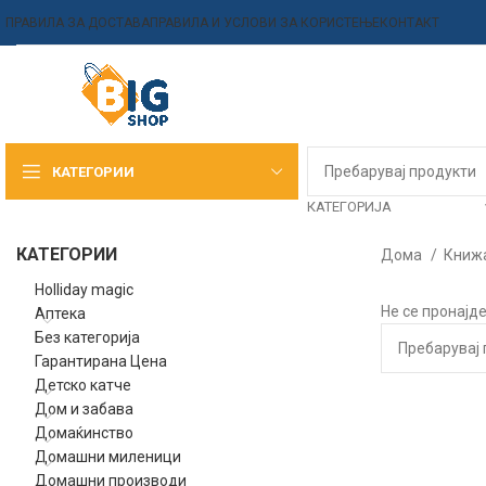
ПРАВИЛА ЗА ДОСТАВА
ПРАВИЛА И УСЛОВИ ЗА КОРИСТЕЊЕ
КОНТАКТ
КАТЕГОРИИ
КАТЕГОРИЈА
КАТЕГОРИИ
Дома
Книж
Holliday magic
Не се пронајд
Аптека
Без категорија
Гарантирана Цена
Детско катче
Дом и забава
Домаќинство
Домашни миленици
Домашни производи