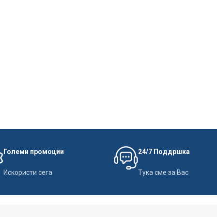
Големи промоции
24/7 Поддршка
Искористи сега
Тука сме за Вас