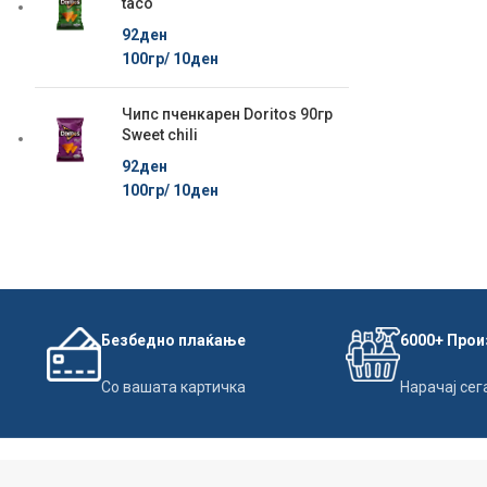
taco
92
ден
100гр/
10
ден
Чипс пченкарен Doritos 90гр
Sweet chili
92
ден
100гр/
10
ден
Безбедно плаќање
6000+ Про
Со вашата картичка
Нарачај сег