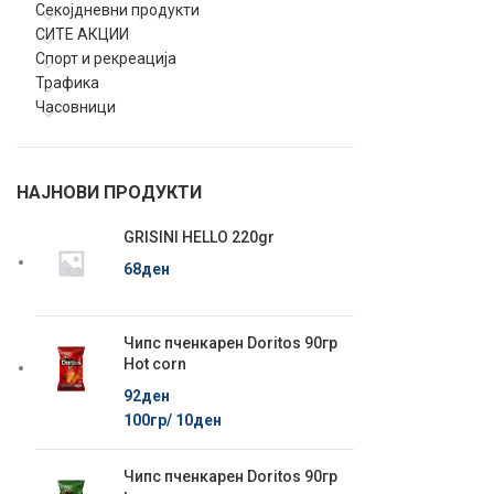
Секојдневни продукти
СИТЕ АКЦИИ
Спорт и рекреација
Трафика
Часовници
НАЈНОВИ ПРОДУКТИ
GRISINI HELLO 220gr
68
ден
Чипс пченкарен Doritos 90гр
Hot corn
92
ден
100гр/
10
ден
Чипс пченкарен Doritos 90гр