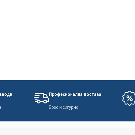
изводи
Професионална достава
а
Брзо и сигурно