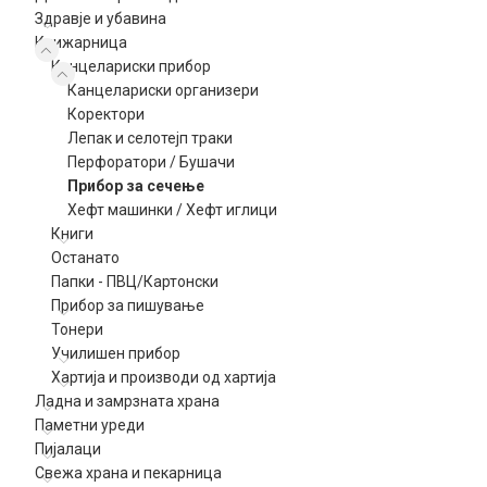
Здравје и убавина
Книжарница
Канцелариски прибор
Канцелариски организери
Коректори
Лепак и селотејп траки
Перфоратори / Бушачи
Прибор за сечење
Хефт машинки / Хефт иглици
Книги
Останато
Папки - ПВЦ/Картонски
Прибор за пишување
Тонери
Училишен прибор
Хартија и производи од хартија
Ладна и замрзната храна
Паметни уреди
Пијалаци
Свежа храна и пекарница