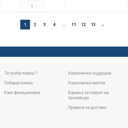
1
2
3
4
…
11
12
13
→
Ти треба помош ?
Корисничка поддршка
Побарај помош
Корисничка сметка
Како функционира
Барање за поврат на
производи
Правила за достава