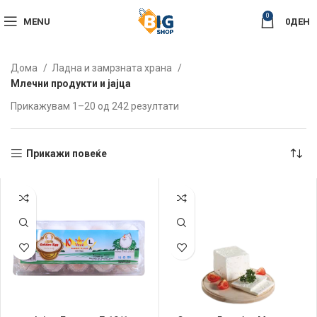
0
MENU
0
ДЕН
Дома
Ладна и замрзната храна
Млечни продукти и јајца
Sorted
Прикажувам 1–20 од 242 резултати
by
latest
Прикажи повеќе