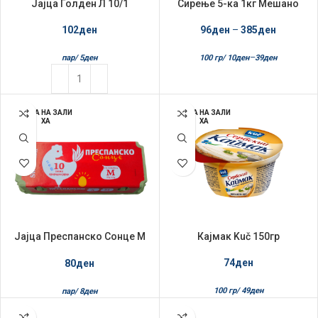
Јајца Голден Л 10/1
Сирење 5-ка 1кг Мешано
Рефус
102
ден
96
ден
–
385
ден
–
пар/
5
ден
100 гр/
10
ден
39
ден
НЕМА НА ЗАЛИ
НЕМА НА ЗАЛИ
ХА
ХА
Јајца Преспанско Сонце М
Кајмак Kuč 150гр
10/1
74
ден
80
ден
100 гр/
49
ден
пар/
8
ден