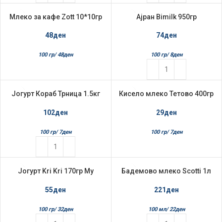
Млеко за кафе Zott 10*10гр
Ајран Bimilk 950гр
НЕМА НА ЗАЛИ
ХА
48
ден
74
ден
100 гр/
48
ден
100 гр/
8
ден
Јогурт Кораб Трница 1.5кг
Кисело млеко Тетово 400гр
НЕМА НА ЗАЛИ
ХА
2.8%мм
Кораб Кравјо 3.2%
102
ден
29
ден
100 гр/
7
ден
100 гр/
7
ден
Јогурт Kri Kri 170гр My
Бадемово млеко Scotti 1л
authentic greek 0%
Bio
55
ден
221
ден
100 гр/
32
ден
100 мл/
22
ден