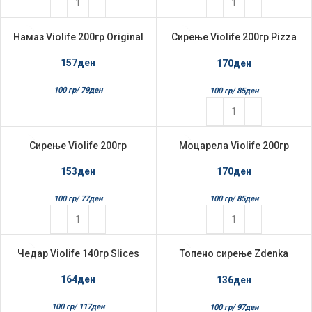
Намаз Violife 200гр Original
Сирење Violife 200гр Pizza
НЕМА НА ЗАЛИ
ХА
Blok
157
ден
170
ден
100 гр/
79
ден
100 гр/
85
ден
Сирење Violife 200гр
Моцарела Violife 200гр
Original Block
Веган
153
ден
170
ден
100 гр/
77
ден
100 гр/
85
ден
Чедар Violife 140гр Slices
Топено сирење Zdenka
НЕМА НА ЗАЛИ
ХА
140гр Маслинка
164
ден
136
ден
100 гр/
117
ден
100 гр/
97
ден