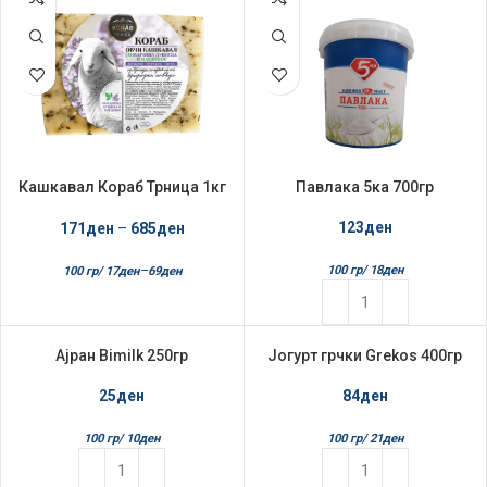
Кашкавал Кораб Трница 1кг
Павлака 5ка 700гр
М.Душица и Магдонос
123
ден
171
ден
–
685
ден
–
100 гр/
18
ден
100 гр/
17
ден
69
ден
Ајран Bimilk 250гр
Јогурт грчки Grekos 400гр
25
ден
84
ден
100 гр/
10
ден
100 гр/
21
ден