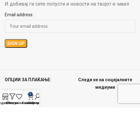
И добивај ги сите попусти и новости на твојот е-маил
Email address:
ОПЦИИ ЗА ПЛАЌАЊЕ:
Следи не на социјалните
медиуми
0
одавница
Филтри
Листа на желби
Кошничка
Мој профил
Big Shop
2021 CREATED BY
DC Creative Solutions
. PREMIUM E-COMMERCE
SOLUTIONS.