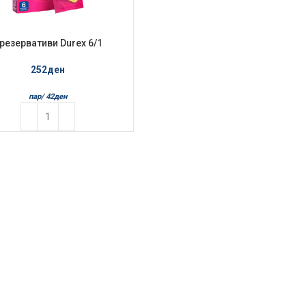
резервативи Durex 6/1
Pleasuremax
252
ден
пар/
42
ден