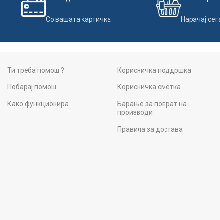
Со вашата картичка
Нарачај сег
Ти треба помош ?
Корисничка поддршка
Побарај помош
Корисничка сметка
Како функционира
Барање за поврат на
производи
Правила за достава