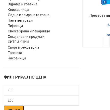
Здравје и убавина
Книжарница
Ладна и замрзната храна
Презерватив
Паметни уреди
2
Пијалаци
Свежа храна и пекарница
па
Секојдневни продукти
СИТЕ АКЦИИ
Спорт и рекреација
Трафика
Часовници
ФИЛТРИРАЈ ПО ЦЕНА
Мин.
Макс.
цена
цена
ФИЛТЕР