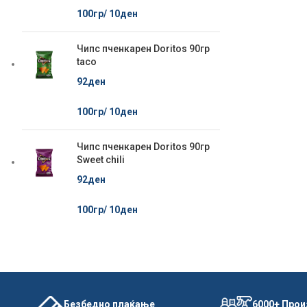
100гр/
10
ден
Чипс пченкарен Doritos 90гр
taco
92
ден
100гр/
10
ден
Чипс пченкарен Doritos 90гр
Sweet chili
92
ден
100гр/
10
ден
Безбедно плаќање
6000+ Про