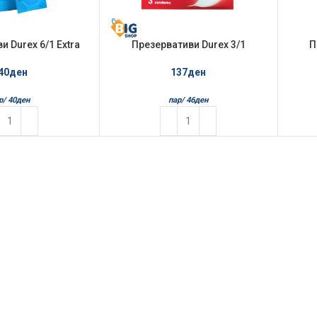
и Durex 6/1 Extra
Презервативи Durex 3/1
П
Safe
Sensitive
40
ден
137
ден
р/
40
ден
пар/
46
ден