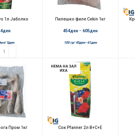
vo 1л Јаболко
Пилешко филе Cekin 1кг
Кр
Замрзнатo
54
ден
454
ден
–
605
ден
–
0мл/
5
ден
100 гр/
45
ден
61
ден
НЕМА НА ЗАЛ
ИХА
ога Пром 1кг
Сок Pfanner 2л B+C+E