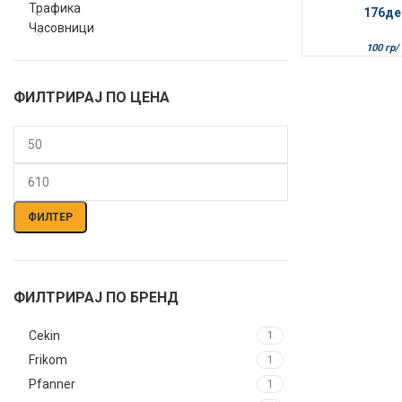
Трафика
176
де
Часовници
100 гр/
ФИЛТРИРАЈ ПО ЦЕНА
Мин.
Макс.
цена
цена
ФИЛТЕР
ФИЛТРИРАЈ ПО БРЕНД
Cekin
1
Frikom
1
Pfanner
1