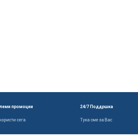
леми промоции
24/7 Поддршка
користи сега
Тука сме за Вас