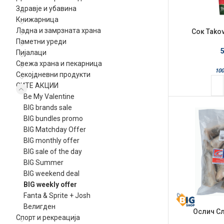
Здравје и убавина
Книжарница
Ладна и замрзната храна
Сок Tako
Паметни уреди
Пијалаци
Свежа храна и пекарница
10
Секојдневни продукти
СИТЕ АКЦИИ
Be My Valentine
BIG brands sale
BIG bundles promo
BIG Matchday Offer
BIG monthly offer
BIG sale of the day
BIG Summer
BIG weekend deal
BIG weekly offer
Fanta & Sprite + Josh
Велигден
Ослич Сл
Спорт и рекреација