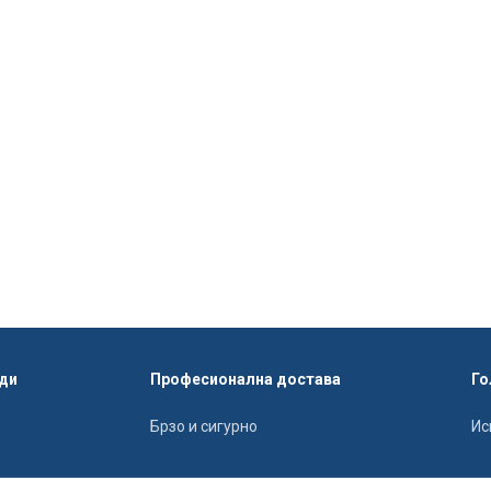
ди
Професионална достава
Го
Брзо и сигурно
Ис