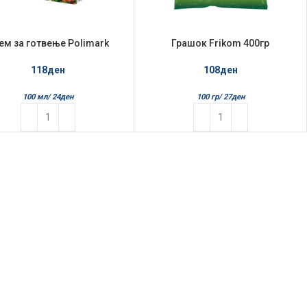
ем за готвење Polimark
Грашок Frikom 400гр
500мл
108
ден
118
ден
100 гр/
27
ден
100 мл/
24
ден