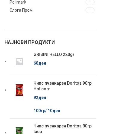
Polimark
1
Слога Пром
1
НАЈНОВИ ПРОДУКТИ
GRISINI HELLO 220gr
68
ден
Чипс пченкарен Doritos 90гр
Hot corn
92
ден
100гр/
10
ден
Чипс пченкарен Doritos 90гр
taco