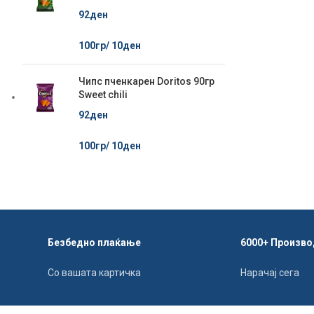
92
ден
100гр/
10
ден
Чипс пченкарен Doritos 90гр
Sweet chili
92
ден
100гр/
10
ден
Безбедно плаќање
6000+ Произво
Со вашата картичка
Нарачај сега