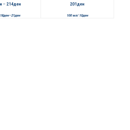
н
–
214
ден
201
ден
–
18
ден
21
ден
100 мл/
10
ден