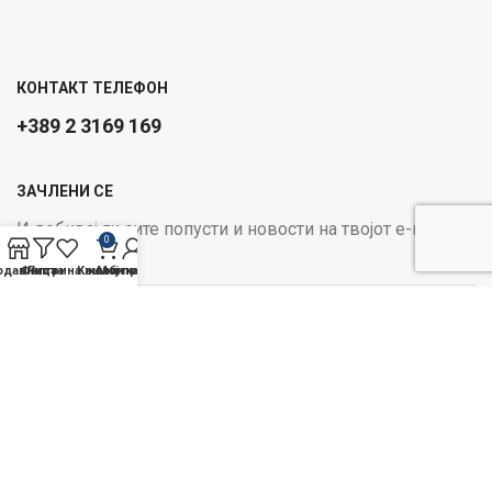
КОНТАКТ ТЕЛЕФОН
+389 2 3169 169
ЗАЧЛЕНИ СЕ
И добивај ги сите попусти и новости на твојот е-маил
0
Email address:
одавница
Филтри
Листа на желби
Кошничка
Мој профил
ОПЦИИ ЗА ПЛАЌАЊЕ:
Следи не на социјалните
медиуми