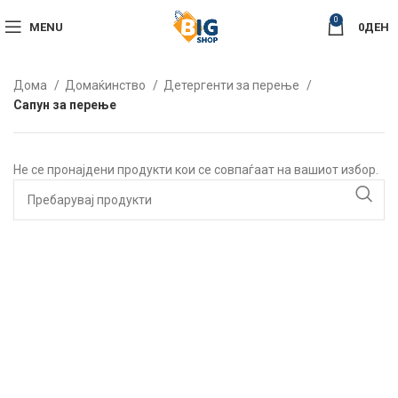
0
MENU
0
ДЕН
Дома
Домаќинство
Детергенти за перење
Сапун за перење
Не се пронајдени продукти кои се совпаѓаат на вашиот избор.