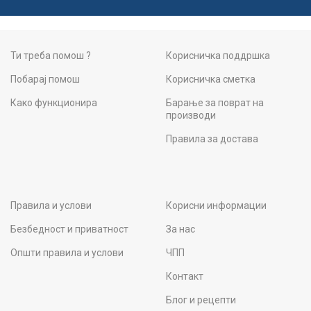
Ти треба помош ?
Корисничка поддршка
Побарај помош
Корисничка сметка
Како функционира
Барање за поврат на
производи
Правила за достава
Правила и услови
Корисни информации
Безбедност и приватност
За нас
Општи правила и услови
ЧПП
Контакт
Блог и рецепти