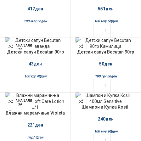
Baby
Baby
417
ден
551
ден
100 мл/
56
ден
100 мл/
50
ден
НЕМА НА ЗАЛИ
ХА
Детски сапун Becutan 90гр
Детски сапун Becutan 90гр
Лаванда
Камилица
43
ден
50
ден
100 гр/
48
ден
100 гр/
56
ден
НЕМА НА ЗАЛИ
ХА
Шампон и Купка Kosili
400мл Sensitive
Влажни марамчиња Violeta
72/1 Soft Care Lotion 3/1
240
ден
221
ден
100 мл/
60
ден
пар/
3
ден