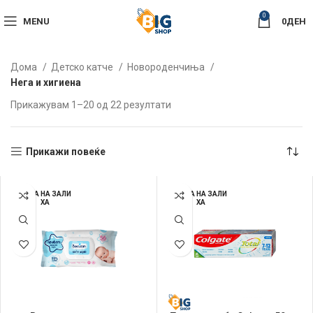
0
MENU
0
ДЕН
Дома
Детско катче
Новороденчиња
Нега и хигиена
Sorted
Прикажувам 1–20 од 22 резултати
by
latest
Прикажи повеќе
НЕМА НА ЗАЛИ
НЕМА НА ЗАЛИ
ХА
ХА