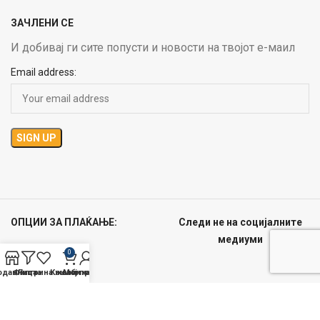
ЗАЧЛЕНИ СЕ
И добивај ги сите попусти и новости на твојот е-маил
Email address:
ОПЦИИ ЗА ПЛАЌАЊЕ:
Следи не на социјалните
медиуми
0
одавница
Филтри
Листа на желби
Кошничка
Мој профил