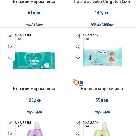
Влажни марамчиња
Паста за заби Colgate 50мл
Becutan 56/1 Newborn Aqua
Total Junior
Pure
61
ден
149
ден
пар/
61
ден
100 мл/
298
ден
НЕМА НА ЗАЛИ
НЕМА НА ЗАЛИ
ХА
ХА
Влажни марамчиња
Влажни марамчиња
Pampers 52/1 Fresh Clean
Becutan 27/1
123
ден
55
ден
пар/
2
ден
пар/
2
ден
НЕМА НА ЗАЛИ
НЕМА НА ЗАЛИ
ХА
ХА