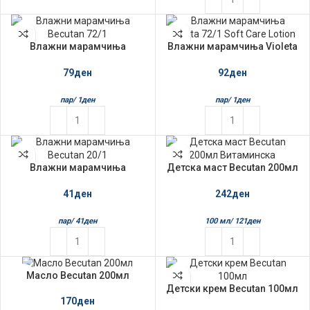
Влажни марамчиња
Влажни марамчиња Violeta
Becutan 72/1
72/1 Soft Care Lotion
79
ден
92
ден
пар/
1
ден
пар/
1
ден
Влажни марамчиња
Детска маст Becutan 200мл
Becutan 20/1
Витаминска
41
ден
242
ден
пар/
41
ден
100 мл/
121
ден
Масло Becutan 200мл
НЕМА НА ЗАЛИ
ХА
Детски крем Becutan 100мл
170
ден