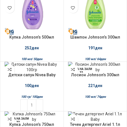
Купка Johnson’s 500мл
Шампон Johnson’s 300мл
Badtime
Chamomile
252
ден
191
ден
100 мл/
50
ден
100 мл/
64
ден
НЕМА НА ЗАЛИ
ХА
Детски сапун Nivea Baby
Лосион Johnson’s 300мл
100гр
Baby
100
ден
221
ден
100 гр/
100
ден
100 мл/
74
ден
НЕМА НА ЗАЛИ
ХА
Купка Johnson’s 750мл
Течен детергент Ariel 1.1л