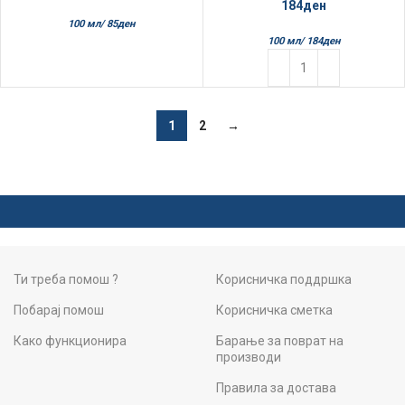
184
ден
100 мл/
85
ден
100 мл/
184
ден
1
2
→
Ти треба помош ?
Корисничка поддршка
Побарај помош
Корисничка сметка
Како функционира
Барање за поврат на
производи
Правила за достава