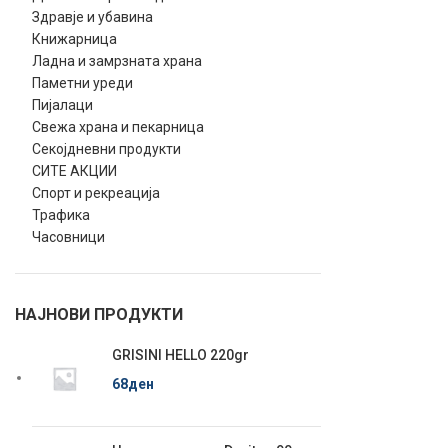
Здравје и убавина
Книжарница
Ладна и замрзната храна
Паметни уреди
Пијалаци
Свежа храна и пекарница
Секојдневни продукти
СИТЕ АКЦИИ
Спорт и рекреација
Трафика
Часовници
НАЈНОВИ ПРОДУКТИ
GRISINI HELLO 220gr
68
ден