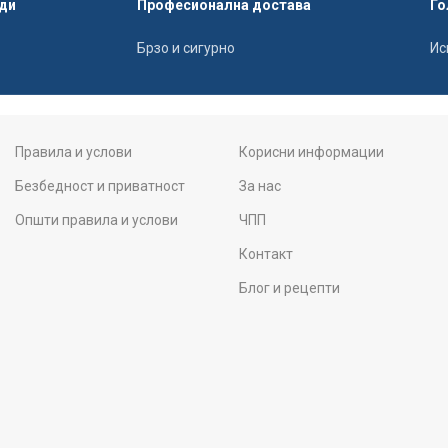
ди
Професионална достава
Го
Брзо и сигурно
Ис
Правила и услови
Корисни информации
Безбедност и приватност
За нас
Општи правила и услови
ЧПП
Контакт
Блог и рецепти