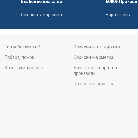
Безбедно плаќање
6000+ Произво
Со вашата картичка
Нарачај сега
Ти треба помош ?
Корисничка поддршка
Побарај помош
Корисничка сметка
Како функционира
Барање за поврат на
производи
Правила за достава