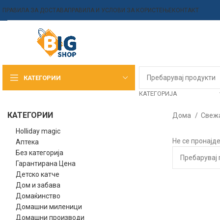
ПРАВИЛА ЗА ДОСТАВА
ПРАВИЛА И УСЛОВИ ЗА КОРИСТЕЊЕ
КОНТАКТ
КАТЕГОРИИ
КАТЕГОРИЈА
КАТЕГОРИИ
Дома
Свежа
Holliday magic
Не се пронајд
Аптека
Без категорија
Гарантирана Цена
Детско катче
Дом и забава
Домаќинство
Домашни миленици
Домашни производи