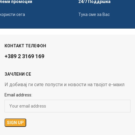
леми промоции
24/7 Поддршка
користи сега
Тука сме за Вас
КОНТАКТ ТЕЛЕФОН
+389 2 3169 169
ЗАЧЛЕНИ СЕ
И добивај ги сите попусти и новости на твојот е-маил
Email address: