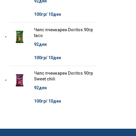
92
ден
100гр/
10
ден
Чипс пченкарен Doritos 90гр
taco
92
ден
100гр/
10
ден
Чипс пченкарен Doritos 90гр
Sweet chili
92
ден
100гр/
10
ден