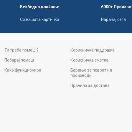
Безбедно плаќање
6000+ Произво
Со вашата картичка
Нарачај сега
Ти треба помош ?
Корисничка поддршка
Побарај помош
Корисничка сметка
Како функционира
Барање за поврат на
производи
Правила за достава