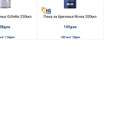
ење Gillette 250мл
Пена за бричење Nivea 200мл
itive Skin
Protect & Care
98
ден
149
ден
мл/
119
ден
100 мл/
75
ден