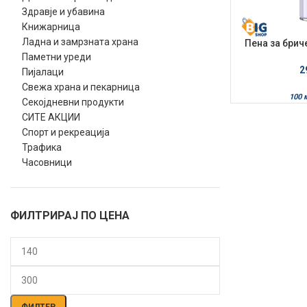
Здравје и убавина
Книжарница
Ладна и замрзната храна
Пена за брич
Sens
Паметни уреди
2
Пијалаци
Свежа храна и пекарница
100 
Секојдневни продукти
СИТЕ АКЦИИ
Спорт и рекреација
Трафика
Часовници
ФИЛТРИРАЈ ПО ЦЕНА
Мин.
Макс.
цена
цена
ФИЛТЕР