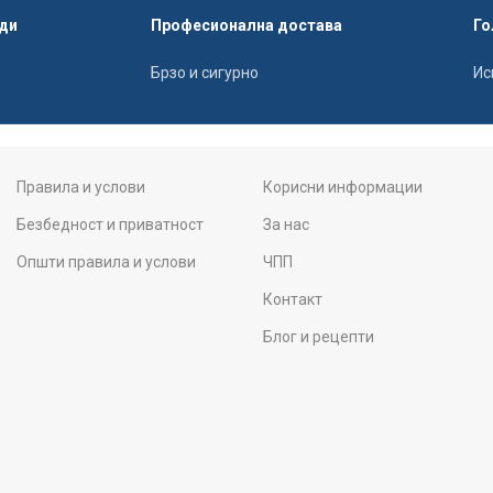
ди
Професионална достава
Го
Брзо и сигурно
Ис
Правила и услови
Корисни информации
Безбедност и приватност
За нас
Општи правила и услови
ЧПП
Контакт
Блог и рецепти