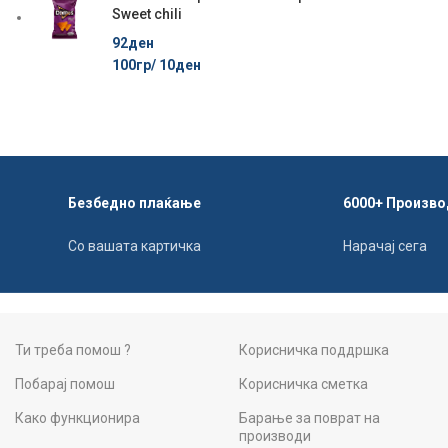
Sweet chili
92
ден
100гр/
10
ден
Безбедно плаќање
6000+ Произво
Со вашата картичка
Нарачај сега
Ти треба помош ?
Корисничка поддршка
Побарај помош
Корисничка сметка
Како функционира
Барање за поврат на
производи