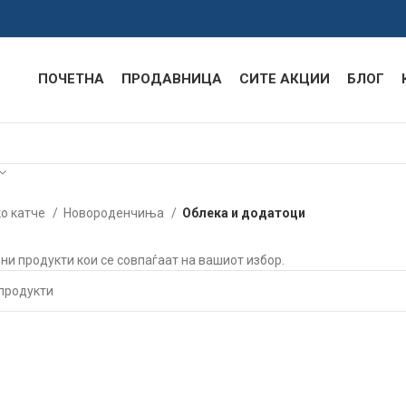
ПОЧЕТНА
ПРОДАВНИЦА
СИТЕ АКЦИИ
БЛОГ
о катче
Новороденчиња
Облека и додатоци
ени продукти кои се совпаѓаат на вашиот избор.