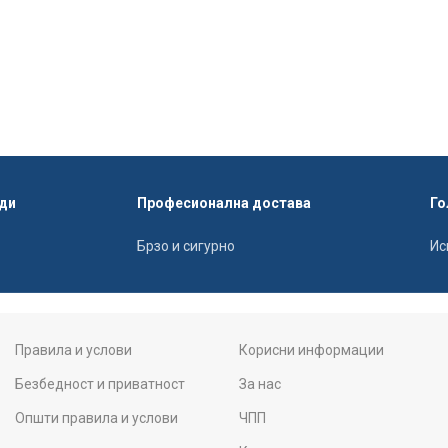
ди
Професионална достава
Го
Брзо и сигурно
Ис
Правила и услови
Корисни информации
Безбедност и приватност
За нас
Општи правила и услови
ЧПП