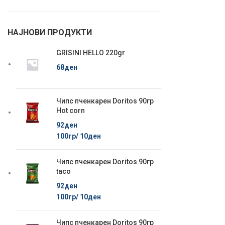
НАЈНОВИ ПРОДУКТИ
GRISINI HELLO 220gr
68
ден
Чипс пченкарен Doritos 90гр
Hot corn
92
ден
100гр/
10
ден
Чипс пченкарен Doritos 90гр
taco
92
ден
100гр/
10
ден
Чипс пченкарен Doritos 90гр