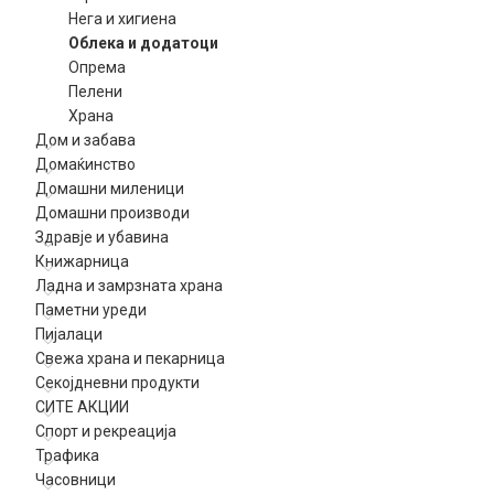
Нега и хигиена
Облека и додатоци
Опрема
Пелени
Храна
Дом и забава
Домаќинство
Домашни миленици
Домашни производи
Здравје и убавина
Книжарница
Ладна и замрзната храна
Паметни уреди
Пијалаци
Свежа храна и пекарница
Секојдневни продукти
СИТЕ АКЦИИ
Спорт и рекреација
Трафика
Часовници