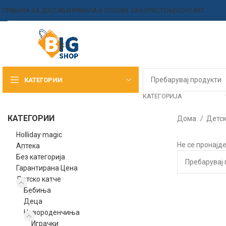
ПРАВИЛА ЗА ДОСТАВА
ПРАВИЛА И УСЛОВИ ЗА КОРИСТЕЊЕ
КОНТАКТ
КАТЕГОРИИ
КАТЕГОРИЈА
КАТЕГОРИИ
Дома
Детск
Holliday magic
Не се пронајд
Аптека
Без категорија
Гарантирана Цена
Детско катче
Бебиња
Деца
Новороденчиња
Играчки