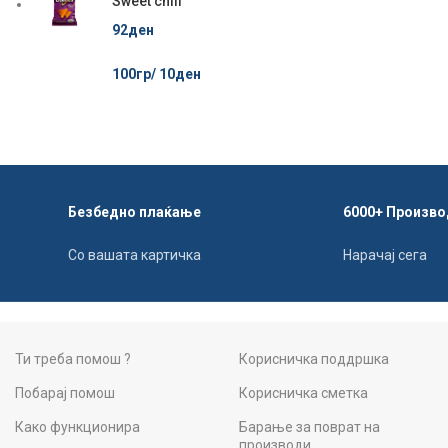
Sweet chili
92
ден
100гр/
10
ден
Безбедно плаќање
6000+ Произво
Со вашата картичка
Нарачај сега
Ти треба помош ?
Корисничка поддршка
Побарај помош
Корисничка сметка
Како функционира
Барање за поврат на
производи