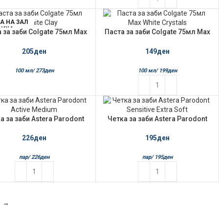
А НА ЗАЛ
ИХА
 за заби Colgate 75мл Max
Паста за заби Colgate 75мл Max
White Clay
White Crystals
205
ден
149
ден
100 мл/
273
ден
100 мл/
199
ден
а за заби Astera Parodont
Четка за заби Astera Parodont
Active Medium
Sensitive Extra Soft
226
ден
195
ден
пар/
226
ден
пар/
195
ден
→