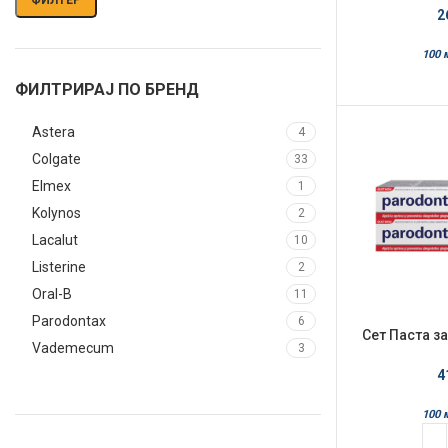
2
100 
ФИЛТРИРАЈ ПО БРЕНД
Astera
4
Colgate
33
Elmex
1
Kolynos
2
Lacalut
10
Listerine
2
Oral-B
11
Parodontax
6
Сет Паста з
Vademecum
3
75мл Ul
4
100 