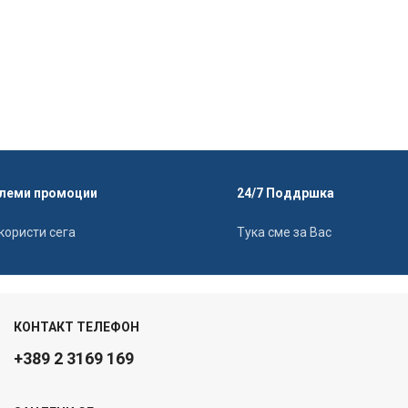
леми промоции
24/7 Поддршка
користи сега
Тука сме за Вас
КОНТАКТ ТЕЛЕФОН
+389 2 3169 169