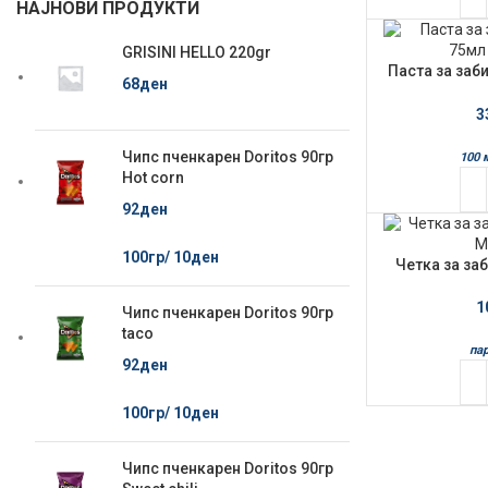
НАЈНОВИ ПРОДУКТИ
GRISINI HELLO 220gr
Паста за заб
68
ден
Wh
3
Чипс пченкарен Doritos 90гр
100 
Hot corn
92
ден
100гр/
10
ден
Четка за за
M
1
Чипс пченкарен Doritos 90гр
taco
пар
92
ден
100гр/
10
ден
Чипс пченкарен Doritos 90гр