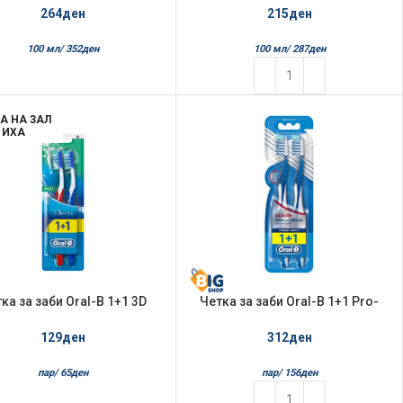
Whitening
264
ден
215
ден
100 мл/
352
ден
100 мл/
287
ден
А НА ЗАЛ
ИХА
ка за заби Oral-B 1+1 3D
Четка за заби Oral-B 1+1 Pro-
White Fresh Medium
Expert All-In-One Medium
129
ден
312
ден
пар/
65
ден
пар/
156
ден