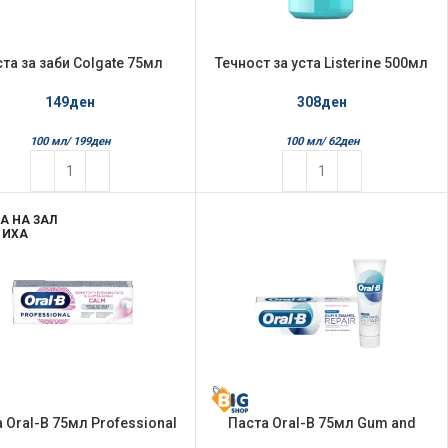
та за заби Colgate 75мл
Течност за уста Listerine 500мл
dvanced white charcoal
Cool Mint
149
ден
308
ден
100 мл/
199
ден
100 мл/
62
ден
А НА ЗАЛ
ИХА
 Oral-B 75мл Professional
Паста Oral-B 75мл Gum and
itivity & Gum Calm Gentle
Enamel Repair Original