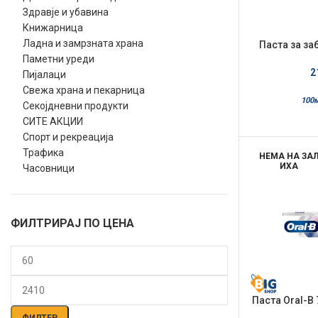
Здравје и убавина
Книжарница
Ладна и замрзната храна
Паста за за
TOTAL 
Паметни уреди
2
Пијалаци
Свежа храна и пекарница
100
Секојдневни продукти
СИТЕ АКЦИИ
Спорт и рекреација
Трафика
НЕМА НА ЗА
ИХА
Часовници
ФИЛТРИРАЈ ПО ЦЕНА
Мин.
Макс.
Паста Oral-B
цена
цена
Sensitivity &
ФИЛТЕР