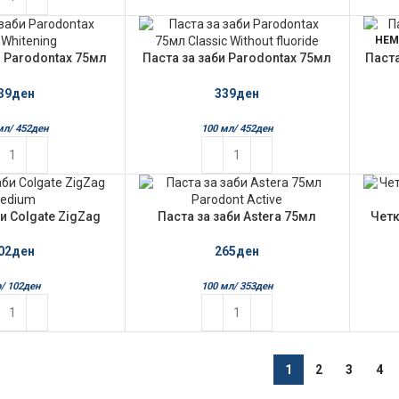
НЕМ
и Parodontax 75мл
Паста за заби Parodontax 75мл
Паста
itening
Classic Without fluoride
39
ден
339
ден
мл/
452
ден
100 мл/
452
ден
би Colgate ZigZag
Паста за заби Astera 75мл
Четк
edium
Parodont Active
02
ден
265
ден
/
102
ден
100 мл/
353
ден
1
2
3
4