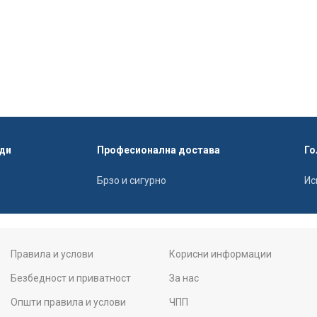
ди
Професионална достава
Го
Брзо и сигурно
Ис
Правила и услови
Корисни информации
Безбедност и приватност
За нас
Општи правила и услови
ЧПП