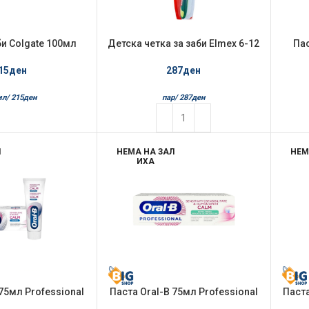
би Colgate 100мл
Детска четка за заби Elmex 6-12
Пас
ANTI TARTAR
години
A
15
ден
287
ден
мл/
215
ден
пар/
287
ден
Л
НЕМА НА ЗАЛ
НЕМ
ИХА
 75мл Professional
Паста Oral-B 75мл Professional
Паста
 Gum Calm Original
Sensitivity & Gum Calm Extra
Sens