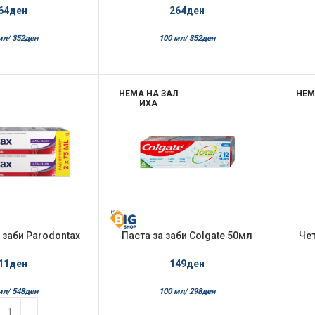
Fresh
64
ден
264
ден
мл/
352
ден
100 мл/
352
ден
НЕМА НА ЗАЛ
НЕМ
ИХА
а заби Parodontax
Паста за заби Colgate 50мл
Чет
tra Clean 2/1
Total Junior
11
ден
149
ден
мл/
548
ден
100 мл/
298
ден