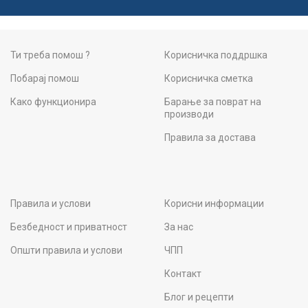
Ти треба помош ?
Корисничка поддршка
Побарај помош
Корисничка сметка
Како функционира
Барање за поврат на
производи
Правила за достава
Правила и услови
Корисни информации
Безбедност и приватност
За нас
Општи правила и услови
ЧПП
Контакт
Блог и рецепти