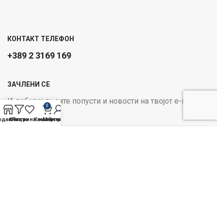
КОНТАКТ ТЕЛЕФОН
+389 2 3169 169
ЗАЧЛЕНИ СЕ
И добивај ги сите попусти и новости на твојот е-маил
0
Email address:
одавница
Филтри
Листа на желби
Кошничка
Мој профил
ОПЦИИ ЗА ПЛАЌАЊЕ:
Следи не на социјалните
медиуми