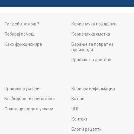
Ти треба помош ?
Корисничка поддршка
Побарај помош
Корисничка сметка
Како функционира
Барање за поврат на
производи
Правила за достава
Правила и услови
Корисни информации
Безбедност и приватност
За нас
Општи правила и услови
ЧПП
Контакт
Блог и рецепти