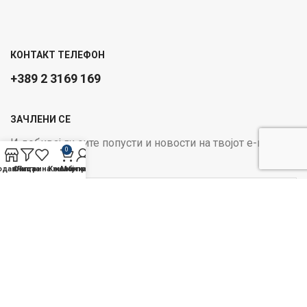
КОНТАКТ ТЕЛЕФОН
+389 2 3169 169
ЗАЧЛЕНИ СЕ
И добивај ги сите попусти и новости на твојот е-маил
0
Email address:
одавница
Филтри
Листа на желби
Кошничка
Мој профил
ОПЦИИ ЗА ПЛАЌАЊЕ:
Следи не на социјалните
медиуми