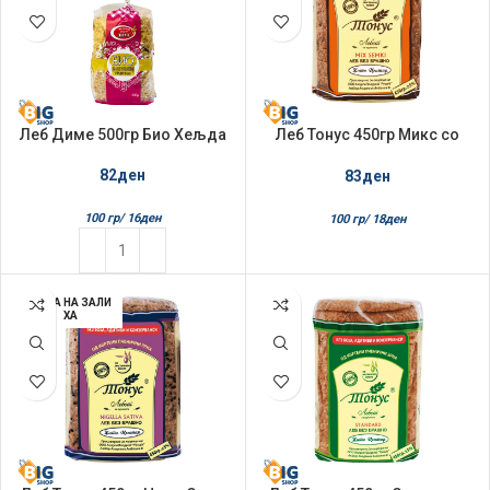
Леб Диме 500гр Био Хељда
Леб Тонус 450гр Микс со
семки
82
ден
83
ден
100 гр/
16
ден
100 гр/
18
ден
НЕМА НА ЗАЛИ
ХА