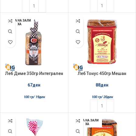
НЕМА НА ЗАЛИ
ХА
Леб Диме 350гр Интегрален
Леб Тонус 450гр Мешан
тост
р’жан
67
ден
88
ден
100 гр/
19
ден
100 гр/
20
ден
НЕМА НА ЗАЛИ
ХА