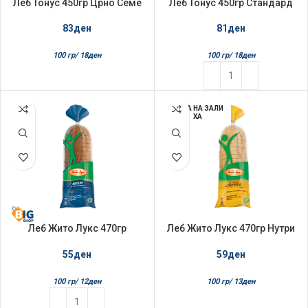
Леб Тонус 450гр Црно Семе
Леб Тонус 450гр Стандард
83
ден
81
ден
100 гр/
18
ден
100 гр/
18
ден
НЕМА НА ЗАЛИ
ХА
Леб Жито Лукс 470гр
Леб Жито Лукс 470гр Нутри
Нордик
Интегрален со сончоглед
55
ден
59
ден
100 гр/
12
ден
100 гр/
13
ден