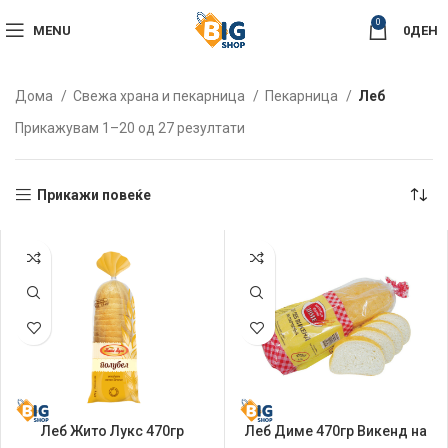
0
MENU
0
ДЕН
Дома
Свежа храна и пекарница
Пекарница
Леб
Sorted
Прикажувам 1–20 од 27 резултати
by
latest
Прикажи повеќе
Леб Жито Лукс 470гр
Леб Диме 470гр Викенд на
Полубел Парчиња
парчиња Бел