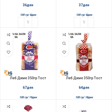
36
ден
37
ден
100 гр/
8
ден
100 гр/
8
ден
НЕМА НА ЗАЛИ
НЕМА НА ЗАЛИ
ХА
ХА
Леб Диме 350гр Tост
Леб Диме 350гр Tост
Сендвич
Класик
67
ден
64
ден
100 гр/
19
ден
100 гр/
18
ден