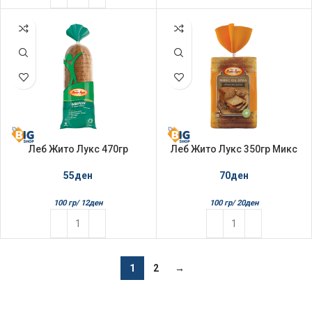
Леб Жито Лукс 470гр
Леб Жито Лукс 350гр Микс
Баварски
Зрна
55
ден
70
ден
100 гр/
12
ден
100 гр/
20
ден
1
2
→