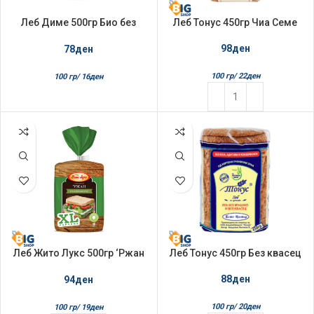
Леб Диме 500гр Био без
Леб Тонус 450гр Чиа Семе
брашно про’ртено пченично
зрно
98
ден
78
ден
100 гр/
22
ден
100 гр/
16
ден
Леб Жито Лукс 500гр ‘Ржан
Леб Тонус 450гр Без квасец
Tост XL
88
ден
94
ден
100 гр/
20
ден
100 гр/
19
ден