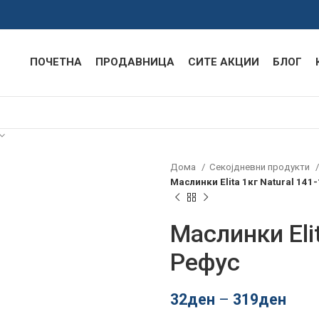
ПОЧЕТНА
ПРОДАВНИЦА
СИТЕ АКЦИИ
БЛОГ
Дома
Секојдневни продукти
Маслинки Elita 1кг Natural 141
Маслинки Elit
Рефус
32
ден
–
319
ден