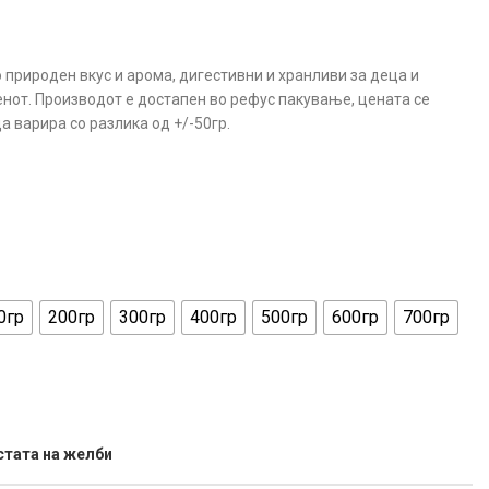
 природен вкус и арома, дигестивни и хранливи за деца и
денот. Производот е достапен во рефус пакување, цената се
а варира со разлика од +/-50гр.
0гр
200гр
300гр
400гр
500гр
600гр
700гр
стата на желби