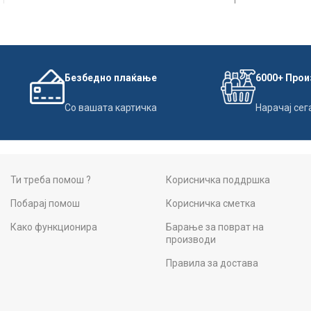
Безбедно плаќање
6000+ Про
Со вашата картичка
Нарачај сег
Ти треба помош ?
Корисничка поддршка
Побарај помош
Корисничка сметка
Како функционира
Барање за поврат на
производи
Правила за достава