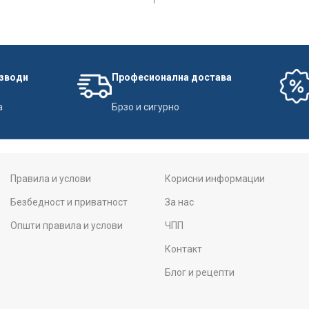
изводи
Професионална достава
а
Брзо и сигурно
Правила и услови
Корисни информации
Безбедност и приватност
За нас
Општи правила и услови
ЧПП
Контакт
Блог и рецепти