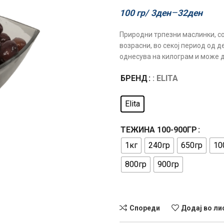
–
100 гр/
3
ден
32
ден
Природни трпезни маслинки, со
возрасни, во секој период од 
однесува на килограм и може д
БРЕНД
: ELITA
Elita
ТЕЖИНА 100-900ГР
1кг
240гр
650гр
10
800гр
900гр
Спореди
Додај во ли