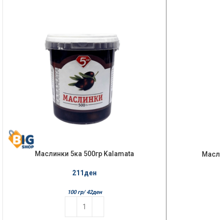
Маслинки 5ка 500гр Kalamata
Масл
211
ден
100 гр/
42
ден