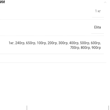
ЦИИ
1 кг
Elita
1кг
,
240гр
,
650гр
,
100гр
,
200гр
,
300гр
,
400гр
,
500гр
,
600гр
,
700гр
,
800гр
,
900гр