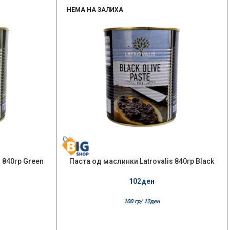
НЕМА НА ЗАЛИХА
 840гр Green
Паста од маслинки Latrovalis 840гр Black
102
ден
100 гр/
12
ден