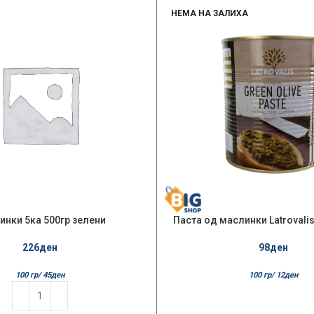
НЕМА НА ЗАЛИХА
инки 5ка 500гр зелени
Паста од маслинки Latrovalis
226
ден
98
ден
100 гр/
45
ден
100 гр/
12
ден