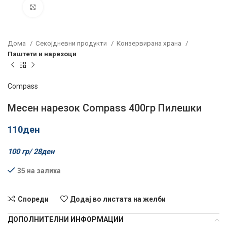
Click to enlarge
Дома
Секојдневни продукти
Конзервирана храна
Паштети и нарезоци
Compass
Месен нарезок Compass 400гр Пилешки
110
ден
100 гр/
28
ден
35 на залиха
Спореди
Додај во листата на желби
ДОПОЛНИТЕЛНИ ИНФОРМАЦИИ