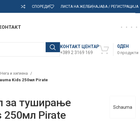
СПОРЕДИ
ЛИСТА НА ЖЕЛБИ
НАЈАВА / РЕГИСТРАЦИЈА
КОНТАКТ
0
ДЕН
КОНТАКТ ЦЕНТАР
+389 2 3169 169
0
продукти
Нега и хигиена
auma Kids 250мл Pirate
л за туширање
Schauma
 250мл Pirate