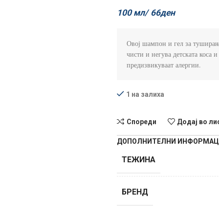
100 мл/
66
ден
Овој шампон и гел за туширање
чисти и негува детската коса и
предизвикуваат алергии.
1 на залиха
Спореди
Додај во ли
ДОПОЛНИТЕЛНИ ИНФОРМА
ТЕЖИНА
БРЕНД