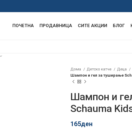
ПОЧЕТНА
ПРОДАВНИЦА
СИТЕ АКЦИИ
БЛОГ
Дома
Детско катче
Деца
Шампон и гел за туширање Sch
Шампон и ге
Schauma Kids
165
ден