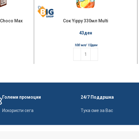
 Choco Max
Сок Yippy 330мл Multi
43
ден
100 мл/
13
ден
Големи промоции
24/7 Поддршка
Искористи сега
Тука сме за Вас