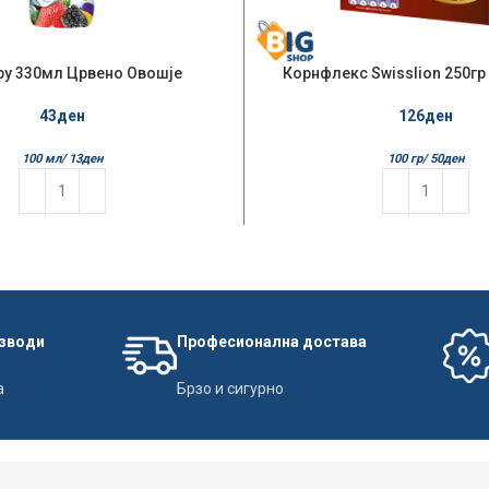
py 330мл Црвено Овошје
Корнфлекс Swisslion 250гр
43
ден
126
ден
100 мл/
13
ден
100 гр/
50
ден
изводи
Професионална достава
а
Брзо и сигурно