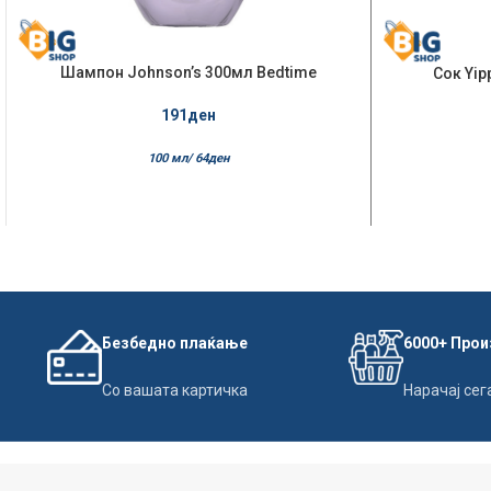
Шампон Johnson’s 300мл Bedtime
Сок Yip
191
ден
100 мл/
64
ден
Безбедно плаќање
6000+ Про
Со вашата картичка
Нарачај сег