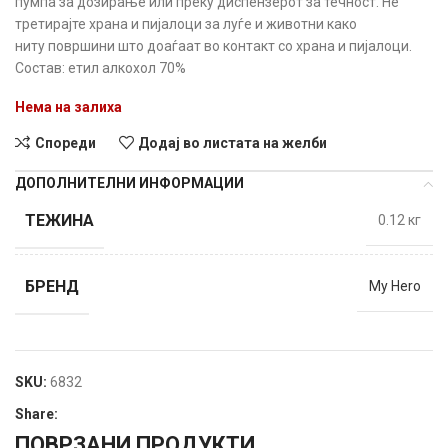
пумпа за дозирање или преку диспензерот за течност. Не
третирајте храна и пијалоци за луѓе и животни како
ниту површини што доаѓаат во контакт со храна и пијалоци.
Состав: етил алкохол 70%
Нема на залиха
Спореди
Додај во листата на желби
ДОПОЛНИТЕЛНИ ИНФОРМАЦИИ
ТЕЖИНА
0.12 кг
БРЕНД
My Hero
SKU:
6832
Share:
ПОВРЗАНИ ПРОДУКТИ