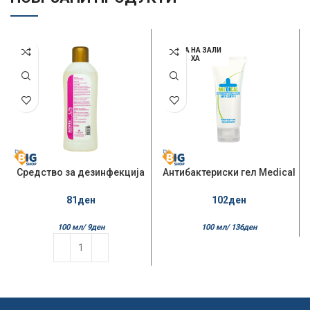
НЕМА НА ЗАЛИ
ХА
Средство за дезинфекција
Антибактериски гел Medical
Dezintal 950мл 0.2%
75мл
81
ден
102
ден
100 мл/
9
ден
100 мл/
136
ден