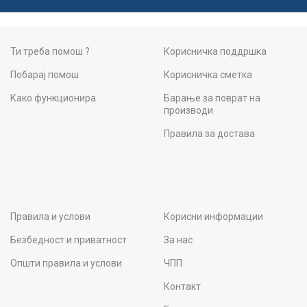
Ти треба помош ?
Корисничка поддршка
Побарај помош
Корисничка сметка
Како функционира
Барање за поврат на
производи
Правила за достава
Правила и услови
Корисни информации
Безбедност и приватност
За нас
Општи правила и услови
ЧПП
Контакт