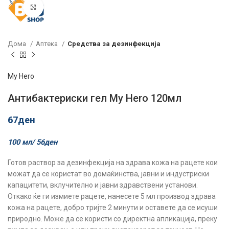
Click to enlarge
Дома
Аптека
Средства за дезинфекција
My Hero
Антибактериски гел My Hero 120мл
67
ден
100 мл/
56
ден
Готов раствор за дезинфекција на здрава кожа на рацете кои
можат да се користат во домаќинства, јавни и индустриски
капацитети, вклучително и јавни здравствени установи.
Откако ќе ги измиете рацете, нанесете 5 мл производ здрава
кожа на рацете, добро тријте 2 минути и оставете да се исуши
природно. Може да се користи со директна апликација, преку