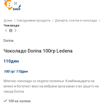
Click to enlarge
Дома
Секојдневни продукти
Десерти, слатки и чоколади
Чоколади
Dorina
Чоколадо Dorina 100гр Ledena
110
ден
100 гр/
110
ден
Млечно чоколадо со ледено полнење. Комбинацијата на
млеко и богатиот вкус на избрани зрна какао е во срцето на
секоја Dorina.
100 на залиха