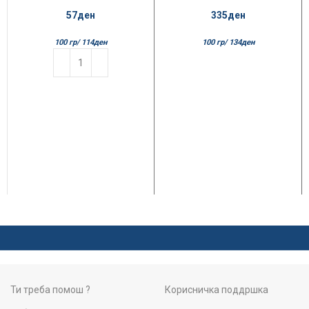
Млечно
Лешник
57
ден
335
ден
100 гр/
114
ден
100 гр/
134
ден
Ти треба помош ?
Корисничка поддршка