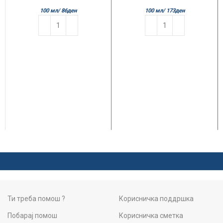
100 мл/
86
ден
100 мл/
173
ден
Ти треба помош ?
Корисничка поддршка
Побарај помош
Корисничка сметка