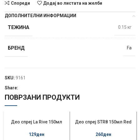
Спореди
Додај во листата на желби
ДОПОЛНИТЕЛНИ ИНФОРМАЦИИ
ТЕЖИНА
0.15 кг
БРЕНД
Fa
SKU:
9161
Share:
ПОВРЗАНИ ПРОДУКТИ
Део спреј La Rive 150мл
Део спреј STR8 150мл Red
Extreme Story
Code
129
ден
260
ден