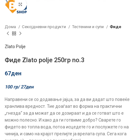
Click to enlarge
Дома
Секојдневни продукти
Тестенини и супи
Фиде
Zlato Polje
Фиде Zlato polje 250гр no.3
67
ден
100 гр/
27
ден
Направени се со додавање јајца, за да ви дадат што повеќе
хранлива вредност. Тие доаѓаат во форма на практични
„гнезда“ за да можат да се дозираат и да се готват што е
можно полесно. И како да ги готвиме добро? Сварете го
фидето во топла вода, потоа исцедете го и послужете го на
чинија, и само на крајот прелијте ја врелата супа. Сега кога