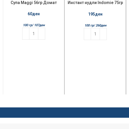
Супа Maggi 56гр Домат
Инстант нудли Indomie 75гр
Специјално пилешко 10/1
60
ден
195
ден
100 гр/
107
ден
100 гр/
260
ден