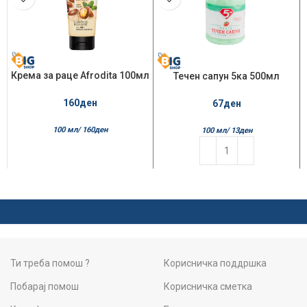
Крема за раце Afrodita 100мл
Течен сапун 5ка 500мл
Argan
Mango
160
ден
67
ден
100 мл/
160
ден
100 мл/
13
ден
Ти треба помош ?
Корисничка поддршка
Побарај помош
Корисничка сметка