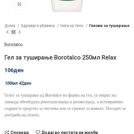
Click to enlarge
Дома
Здравје и убавина
Нега на тело
Гелови за туширање
Borotalco
Гел за туширање Borotalco 250мл Relax
106
ден
100мл
42
ден
Гелот за туширање од Borotalco во форма на гел, со мирис на
лаванда обезбедува ревитализација и релаксација, а истовремено
содржи и средства за чистење кои се грижат за кожата. Погоден за
употреба на телото.
Спореди
Додај во листата на желби