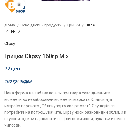
Click to enlarge
Дома
Секојдневни продукти
Грицки
Чипс
Clipsy
Грицки Clipsy 160гр Mix
77
ден
100 гр/
48
ден
Нова форма на забава која ги претвора секојдневните
моменти во незаборавни моменти, марката Клипси и ја
испраќа пораката „Обликувај го својот свет“. Слушајќи ги
потребите на потрошувачите, Clipsy носи разновидни облици и
вкусови, од кои најпознати се флипс, миксови, пуканки и пелет
чипсови.