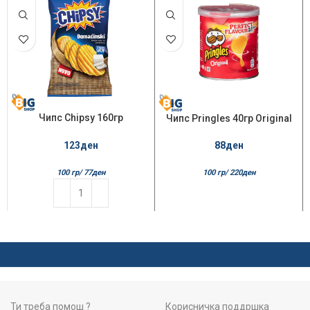
Чипс Chipsy 160гр
Чипс Pringles 40гр Original
Домаќински со сирење
123
ден
88
ден
100 гр/
77
ден
100 гр/
220
ден
Ти треба помош ?
Корисничка поддршка