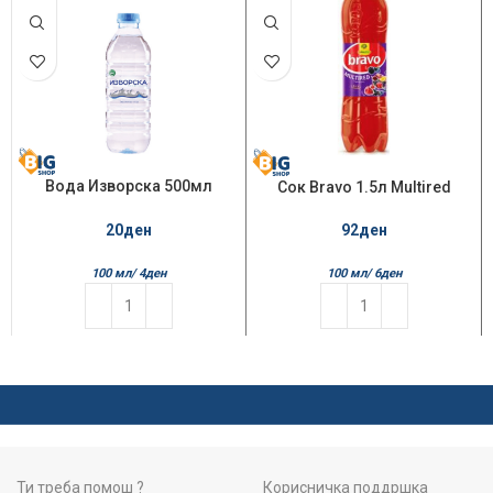
Вода Изворска 500мл
Сок Bravo 1.5л Multired
Негазирана
20
ден
92
ден
100 мл/
4
ден
100 мл/
6
ден
Ти треба помош ?
Корисничка поддршка