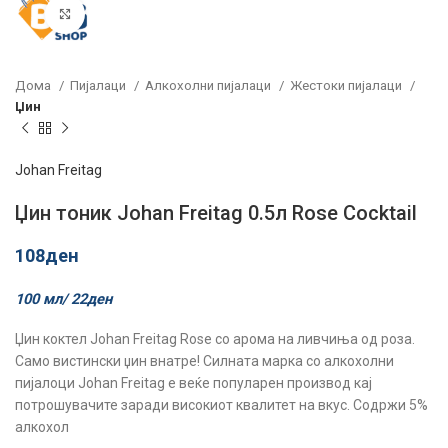
Click to enlarge
Дома
Пијалаци
Алкохолни пијалаци
Жестоки пијалаци
Џин
Johan Freitag
Џин тоник Johan Freitag 0.5л Rose Cocktail
108
ден
100 мл/
22
ден
Џин коктел Јohan Freitag Rose со арома на ливчиња од роза.
Само вистински џин внатре! Силната марка со алкохолни
пијалоци Јohan Freitag е веќе популарен производ кај
потрошувачите заради високиот квалитет на вкус. Содржи 5%
алкохол