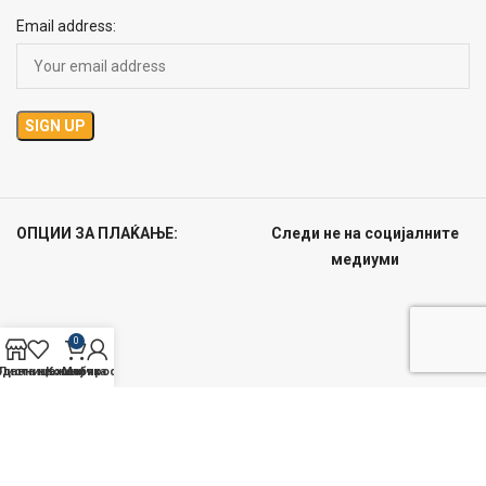
Email address:
ОПЦИИ ЗА ПЛАЌАЊЕ:
Следи не на социјалните
медиуми
0
одавница
Листа на желби
Кошничка
Мој профил
Big Shop
2021 CREATED BY
DC Creative Solutions
. PREMIUM E-COMMERCE
SOLUTIONS.