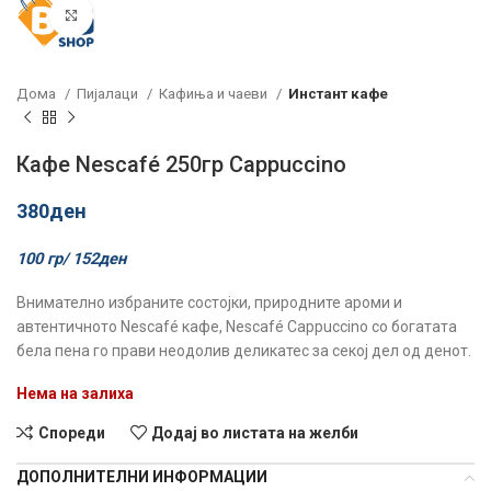
Click to enlarge
Дома
Пијалаци
Кафиња и чаеви
Инстант кафе
Кафе Nescafé 250гр Cappuccino
380
ден
100 гр/
152
ден
Внимателно избраните состојки, природните ароми и
автентичното Nescafé кафе, Nescafé Cappuccino со богатата
бела пена го прави неодолив деликатес за секој дел од денот.
Нема на залиха
Спореди
Додај во листата на желби
ДОПОЛНИТЕЛНИ ИНФОРМАЦИИ