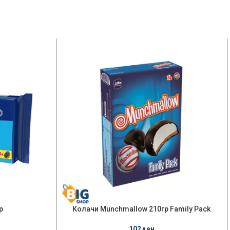
р
Колачи Munchmallow 210гр Family Pack
102
ден