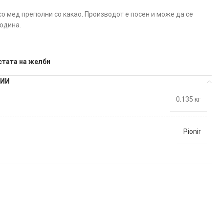
со мед преполни со какао. Производот е посен и може да се
година.
стата на желби
ЦИИ
0.135 кг
Pionir