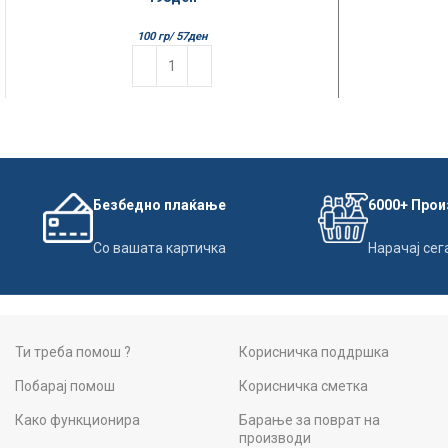
100 гр/
57
ден
Безбедно плаќање
6000+ Про
Со вашата картичка
Нарачај сег
Ти треба помош ?
Корисничка поддршка
Побарај помош
Корисничка сметка
Како функционира
Барање за поврат на
производи