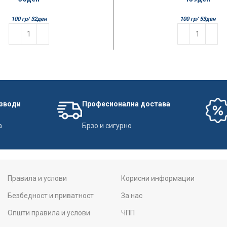
100 гр/
32
ден
100 гр/
53
ден
изводи
Професионална достава
а
Брзо и сигурно
Правила и услови
Корисни информации
Безбедност и приватност
За нас
Општи правила и услови
ЧПП