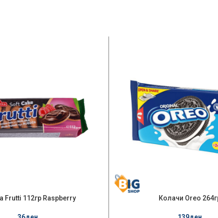
 Frutti 112гр Raspberry
Колачи Oreo 264г
36
ден
139
ден