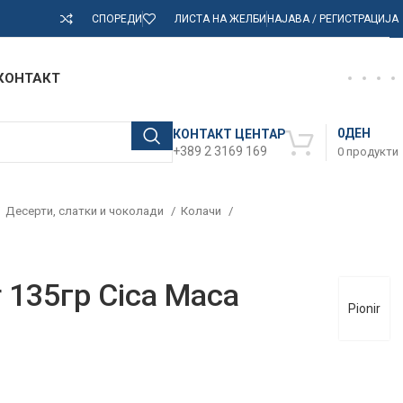
СПОРЕДИ
ЛИСТА НА ЖЕЛБИ
НАЈАВА / РЕГИСТРАЦИЈА
КОНТАКТ
0
ДЕН
КОНТАКТ ЦЕНТАР
+389 2 3169 169
0
продукти
Десерти, слатки и чоколади
Колачи
r 135гр Cica Maca
Pionir