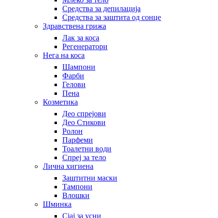
Средства за депилација
Средства за заштита од сонце
Здравствена грижа
Лак за коса
Регенератори
Нега на коса
Шампони
Фарби
Гелови
Пена
Козметика
Део спрејови
Део Стикови
Ролон
Парфеми
Тоалетни води
Спреј за тело
Лична хигиена
Заштитни маски
Тампони
Влошки
Шминка
Сјај за усни