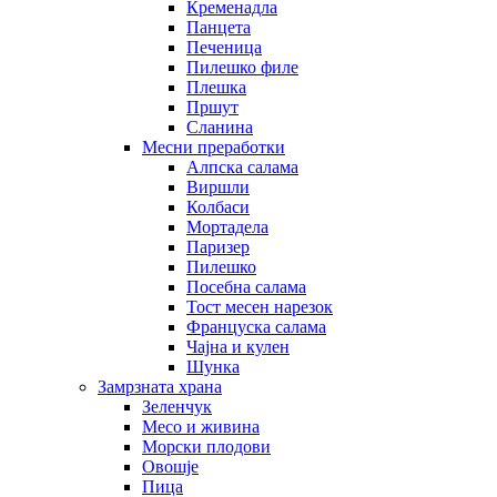
Кременадла
Панцета
Печеница
Пилешко филе
Плешка
Пршут
Сланина
Месни преработки
Алпска салама
Виршли
Колбаси
Мортадела
Паризер
Пилешко
Посебна салама
Тост месен нарезок
Француска салама
Чајна и кулен
Шунка
Замрзната храна
Зеленчук
Месо и живина
Морски плодови
Овошје
Пица