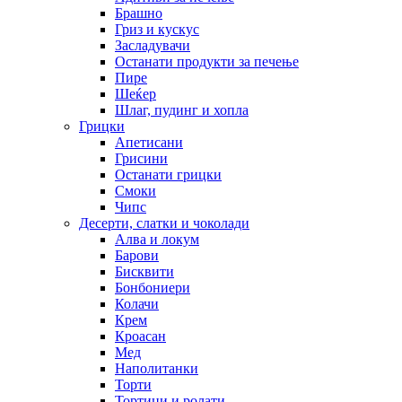
Брашно
Гриз и кускус
Засладувачи
Останати продукти за печење
Пире
Шеќер
Шлаг, пудинг и хопла
Грицки
Апетисани
Грисини
Останати грицки
Смоки
Чипс
Десерти, слатки и чоколади
Алва и локум
Барови
Бисквити
Бонбониери
Колачи
Крем
Кроасан
Мед
Наполитанки
Торти
Тортици и ролати