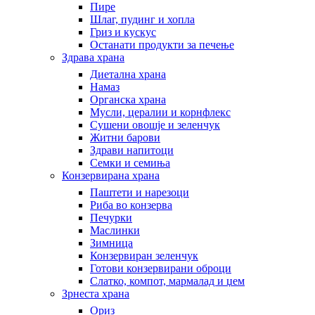
Пире
Шлаг, пудинг и хопла
Гриз и кускус
Останати продукти за печење
Здрава храна
Диетална храна
Намаз
Органска храна
Мусли, цералии и корнфлекс
Сушени овошје и зеленчук
Житни барови
Здрави напитоци
Семки и семиња
Конзервирана храна
Паштети и нарезоци
Риба во конзерва
Печурки
Маслинки
Зимница
Конзервиран зеленчук
Готови конзервирани оброци
Слатко, компот, мармалад и џем
Зрнеста храна
Ориз