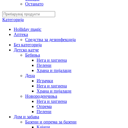
Останато
Категорија
Holliday magic
Аптека
Средства за дезинфекција
Без категорија
Детско катче
Бебиња
Нега и хигиена
Пелени
Храна и пијалаци
Деца
Играчки
Нега и хигиена
Храна и пијалаци
Новороденчиња
Нега и хигиена
Опрема
Пелени
Дом и забава
Базени и опрема за базени
Кајаци