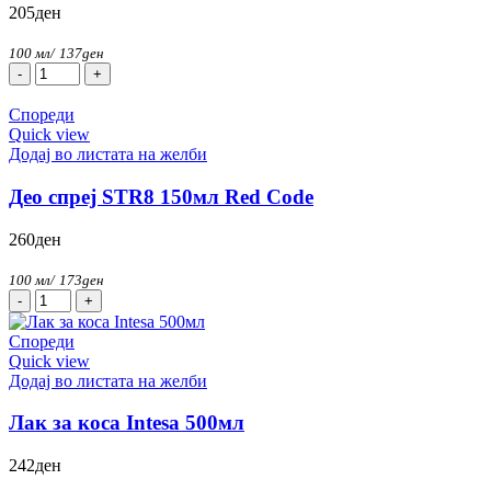
205
ден
100 мл/
137
ден
Крема
Afrodita
150мл
Спореди
Calendula
Quick view
Nutri
Додај во листата на желби
количина
Део спреј STR8 150мл Red Code
260
ден
100 мл/
173
ден
Део
спреј
STR8
Спореди
150мл
Quick view
Red
Додај во листата на желби
Code
количина
Лак за коса Intesa 500мл
242
ден