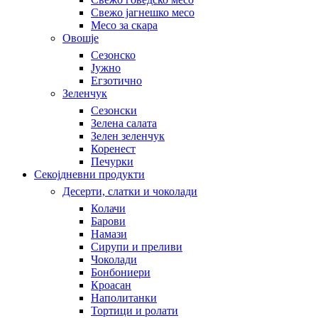
Свежо јагнешко месо
Месо за скара
Овошје
Сезонско
Јужно
Егзотично
Зеленчук
Сезонски
Зелена салата
Зелен зеленчук
Коренест
Печурки
Секојдневни продукти
Десерти, слатки и чоколади
Колачи
Барови
Намази
Сирупи и преливи
Чоколади
Бонбониери
Кроасан
Наполитанки
Тортици и ролати