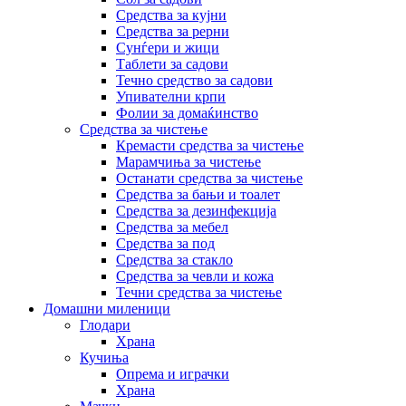
Средства за кујни
Средства за рерни
Сунѓери и жици
Таблети за садови
Течно средство за садови
Упивателни крпи
Фолии за домаќинство
Средства за чистење
Кремасти средства за чистење
Марамчиња за чистење
Останати средства за чистење
Средства за бањи и тоалет
Средства за дезинфекција
Средства за мебел
Средства за под
Средства за стакло
Средства за чевли и кожа
Течни средства за чистење
Домашни миленици
Глодари
Храна
Кучиња
Опрема и играчки
Храна