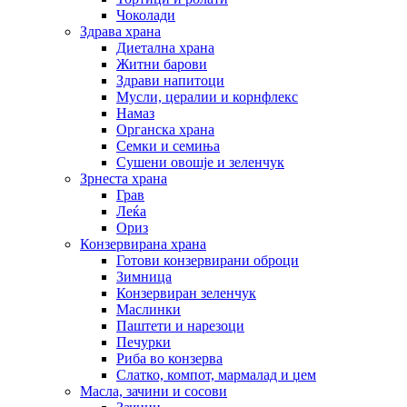
Чоколади
Здрава храна
Диетална храна
Житни барови
Здрави напитоци
Мусли, цералии и корнфлекс
Намаз
Органска храна
Семки и семиња
Сушени овошје и зеленчук
Зрнеста храна
Грав
Леќа
Ориз
Конзервирана храна
Готови конзервирани оброци
Зимница
Конзервиран зеленчук
Маслинки
Паштети и нарезоци
Печурки
Риба во конзерва
Слатко, компот, мармалад и џем
Масла, зачини и сосови