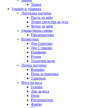
Мачки
Храна
Здравје и убавина
Дентална хигиена
Паста за заби
Течни средства за уста
Четки за заби
Здравствена грижа
Презервативи
Козметика
Део спрејови
Део Стикови
Парфеми
Ролон
Тоалетни води
Лична хигиена
Влошки
Пена за бричење
Тампони
Нега на коса
Гелови
Лак за коса
Пена
Регенератори
Фарби