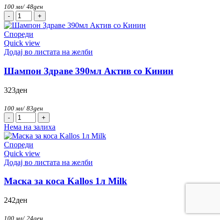
100 мл/
48
ден
Лак
за
коса
Спореди
Intesa
Quick view
500мл
Додај во листата на желби
количина
Шампон Здраве 390мл Актив со Кинин
323
ден
100 мл/
83
ден
Шампон
Здраве
Нема на залиха
390мл
Актив
Спореди
со
Quick view
Кинин
Додај во листата на желби
количина
Маска за коса Kallos 1л Milk
242
ден
100 мл/
24
ден