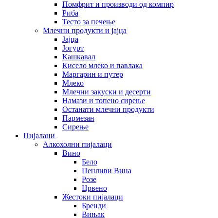
Помфрит и производи од компир
Риба
Тесто за печење
Млечни продукти и јајца
Јајца
Јогурт
Кашкавал
Кисело млеко и павлака
Маргарин и путер
Млеко
Млечни закуски и десерти
Намази и топено сирење
Останати млечни продукти
Пармезан
Сирење
Пијалаци
Алкохолни пијалаци
Вино
Бело
Пенливи Вина
Розе
Црвено
Жестоки пијалаци
Бренди
Вињак