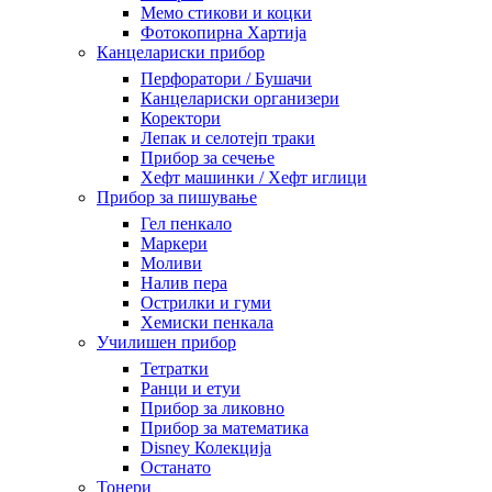
Мемо стикови и коцки
Фотокопирна Хартија
Канцелариски прибор
Перфоратори / Бушачи
Канцелариски организери
Коректори
Лепак и селотејп траки
Прибор за сечење
Хефт машинки / Хефт иглици
Прибор за пишување
Гел пенкало
Маркери
Моливи
Налив пера
Острилки и гуми
Хемиски пенкала
Училишен прибор
Тетратки
Ранци и етуи
Прибор за ликовно
Прибор за математика
Disney Колекција
Останато
Тонери