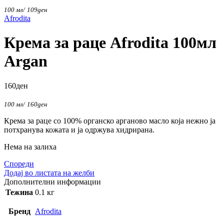
100 мл/
109
ден
Afrodita
Крема за раце Afrodita 100мл
Argan
160
ден
100 мл/
160
ден
Крема за раце со 100% органско арганово масло која нежно ја
потхранува кожата и ја одржува хидрирана.
Нема на залиха
Спореди
Додај во листата на желби
Дополнителни информации
Тежина
0.1 кг
Бренд
Afrodita