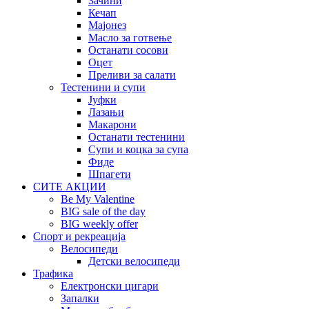
Зачини
Кечап
Мајонез
Масло за готвење
Останати сосови
Оцет
Преливи за салати
Тестенини и супи
Јуфки
Лазањи
Макарони
Останати тестенини
Супи и коцка за супа
Фиде
Шпагети
СИТЕ АКЦИИ
Be My Valentine
BIG sale of the day
BIG weekly offer
Спорт и рекреација
Велосипеди
Детски велосипеди
Трафика
Електронски цигари
Запалки