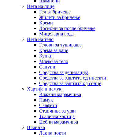
Шампони
Нега на лице
Гел за бричење
Жилети за бричење
Креми
Лосиони за после бричење
Мицеларна вода
Нега на тело
Гелови за туширање
Крема за раце
Купки
Млеко за тело
Сапуни
Средства за депилација
Средства за заштита од инсекти
Средства за заштита од сонце
Хартија и памук
Влажни марамчиња
Памук
Салфети
Стапчиња за уши
Тоалетна хартија
Џебни марамчиња
Шминка
Лак за нокти