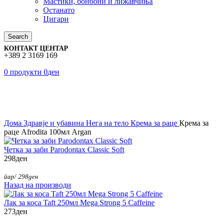
Мастики, бонбони и лижавчиња
Останато
Цигари
Search
КОНТАКТ ЦЕНТАР
+389 2 3169 169
0
продукти
0
ден
Нема на залиха
Click to enlarge
Дома
Здравје и убавина
Нега на тело
Крема за раце
Крема за
раце Afrodita 100мл Argan
Четка за заби Parodontax Classic Soft
298
ден
пар/
298
ден
Назад на производи
Лак за коса Taft 250мл Mega Strong 5 Caffeine
273
ден