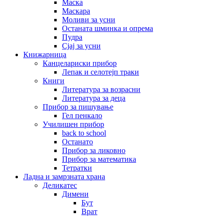
Маска
Маскара
Моливи за усни
Останата шминка и опрема
Пудра
Сјај за усни
Книжарница
Канцелариски прибор
Лепак и селотејп траки
Книги
Литература за возрасни
Литература за деца
Прибор за пишување
Гел пенкало
Училишен прибор
back to school
Останато
Прибор за ликовно
Прибор за математика
Тетратки
Ладна и замрзната храна
Деликатес
Димени
Бут
Врат