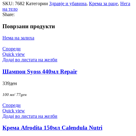
SKU:
7682
Категории
Здравје и убавина
,
Крема за раце
,
Нега
на тело
Share:
Поврзани продукти
Нема на залиха
Спореди
Quick view
Додај во листата на желби
Шампон Syoss 440мл Repair
339
ден
100 мл/
77
ден
Спореди
Quick view
Додај во листата на желби
Крема Afrodita 150мл Calendula Nutri