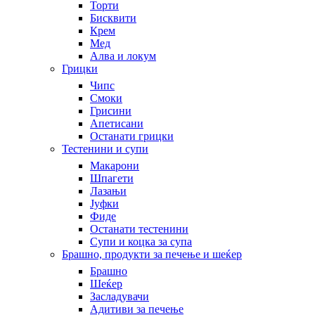
Торти
Бисквити
Крем
Мед
Алва и локум
Грицки
Чипс
Смоки
Грисини
Апетисани
Останати грицки
Тестенини и супи
Макарони
Шпагети
Лазањи
Јуфки
Фиде
Останати тестенини
Супи и коцка за супа
Брашно, продукти за печење и шеќер
Брашно
Шеќер
Засладувачи
Адитиви за печење