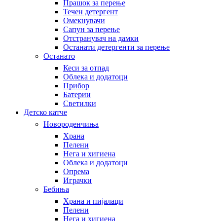
Прашок за перење
Течен детергент
Омекнувачи
Сапун за перење
Отстранувач на дамки
Останати детергенти за перење
Останато
Кеси за отпад
Облека и додатоци
Прибор
Батерии
Светилки
Детско катче
Новороденчиња
Храна
Пелени
Нега и хигиена
Облека и додатоци
Опрема
Играчки
Бебиња
Храна и пијалаци
Пелени
Нега и хигиена