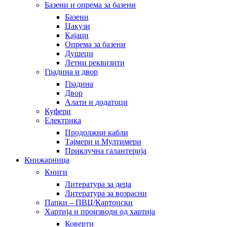
Базени и опрема за базени
Базени
Џакузи
Кајаци
Опрема за базени
Душеци
Летни реквизити
Градина и двор
Градина
Двор
Алати и додатоци
Куфери
Електрика
Продолжни кабли
Тајмери и Мултимери
Приклучна галантерија
Книжарница
Книги
Литература за деца
Литература за возрасни
Папки – ПВЦ/Картонски
Хартија и производи од хартија
Коверти