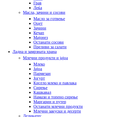
Грав
Леќа
Масла, зачини и сосови
Масло за готвење
Оцет
Зачини
Кечап
Мајонез
Останати сосови
Преливи за салати
Ладна и замрзната храна
Млечни продукти и јајца
Млеко
Јајца
Пармезан
Јогурт
Кисело млеко и павлака
Сирење
Кашкавал
Намази и топено сирење
Маргарин и путер
Останати млечни продукти
Млечни закуски и десерти
Деликатес