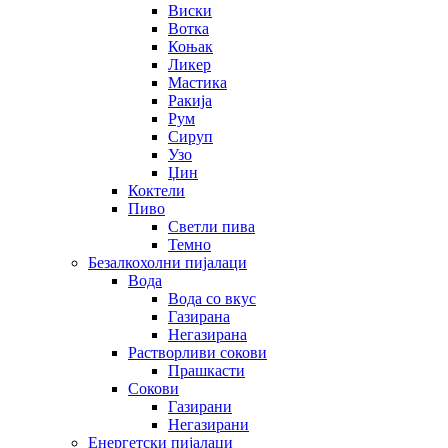
Виски
Вотка
Коњак
Ликер
Мастика
Ракија
Рум
Сируп
Узо
Џин
Коктели
Пиво
Светли пива
Темно
Безалкохолни пијалаци
Вода
Вода со вкус
Газирана
Негазирана
Растворливи сокови
Прашкасти
Сокови
Газирани
Негазирани
Енергетски пијалаци