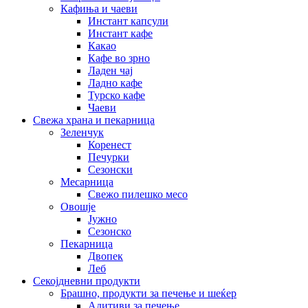
Кафиња и чаеви
Инстант капсули
Инстант кафе
Какао
Кафе во зрно
Ладен чај
Ладно кафе
Турско кафе
Чаеви
Свежа храна и пекарница
Зеленчук
Коренест
Печурки
Сезонски
Месарница
Свежо пилешко месо
Овошје
Јужно
Сезонско
Пекарница
Двопек
Леб
Секојдневни продукти
Брашно, продукти за печење и шеќер
Адитиви за печење