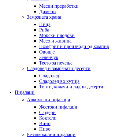
Месни преработки
Димени
Замрзната храна
Пица
Риба
Морски плодови
Месо и живина
Помфрит и производи од компир
Овошје
Зеленчук
Тесто за печење
Сладолед и замрзнати десерти
Сладолед
Сладолед во кутија
Торти, колачи и ладни десерти
Пијалаци
Алкохолни пијалаци
Жестоки пијалаци
Сајдери
Коктели
Вино
Пиво
Безалкохолни пијалаци