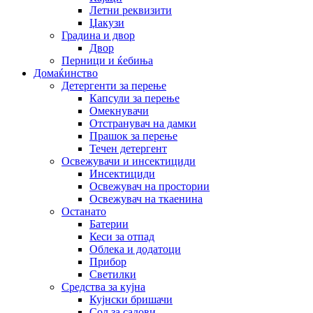
Летни реквизити
Џакузи
Градина и двор
Двор
Перници и ќебиња
Домаќинство
Детергенти за перење
Капсули за перење
Омекнувачи
Отстранувач на дамки
Прашок за перење
Течен детергент
Освежувачи и инсектициди
Инсектициди
Освежувач на простории
Освежувач на ткаенина
Останато
Батерии
Кеси за отпад
Облека и додатоци
Прибор
Светилки
Средства за кујна
Кујнски бришачи
Сол за садови