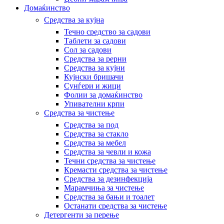
Домаќинство
Средства за кујна
Течно средство за садови
Таблети за садови
Сол за садови
Средства за рерни
Средства за кујни
Кујнски бришачи
Сунѓери и жици
Фолии за домаќинство
Упивателни крпи
Средства за чистење
Средства за под
Средства за стакло
Средства за мебел
Средства за чевли и кожа
Течни средства за чистење
Кремасти средства за чистење
Средства за дезинфекција
Марамчиња за чистење
Средства за бањи и тоалет
Останати средства за чистење
Детергенти за перење