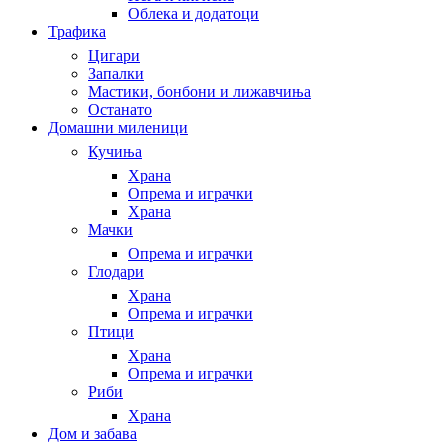
Облека и додатоци
Трафика
Цигари
Запалки
Мастики, бонбони и лижавчиња
Останато
Домашни миленици
Кучиња
Храна
Опрема и играчки
Храна
Мачки
Опрема и играчки
Глодари
Храна
Опрема и играчки
Птици
Храна
Опрема и играчки
Риби
Храна
Дом и забава