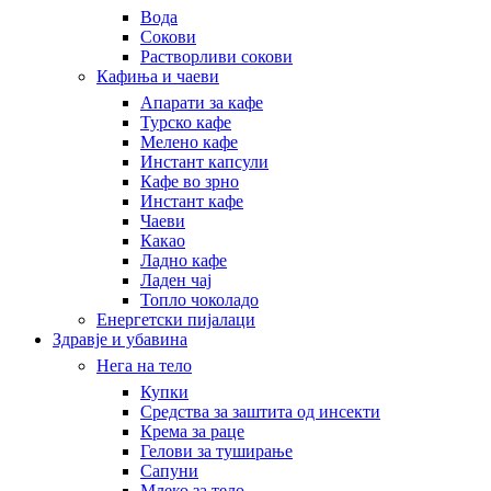
Вода
Сокови
Растворливи сокови
Кафиња и чаеви
Апарати за кафе
Турско кафе
Мелено кафе
Инстант капсули
Кафе во зрно
Инстант кафе
Чаеви
Какао
Ладно кафе
Ладен чај
Топло чоколадо
Енергетски пијалаци
Здравје и убавина
Нега на тело
Купки
Средства за заштита од инсекти
Крема за раце
Гелови за туширање
Сапуни
Млеко за тело