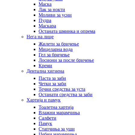
Маска
Лак за нокти
Моливи за усни
Пудра
Маскара
Останата шминка и опрема
Нега на лице
Жилети за бричење
Мицеларна вода
Гел за бричење
Лосиони за после бричење
Креми
Дентална хигиена
Паста за заби
Четки за заби
Течни средства за уста
Останати средства за заби
Хартија и памук
Тоалетна хартија
Влажни марамчиња
Салфети
Памук
Стапчиња за уши
Џебни марамчиња