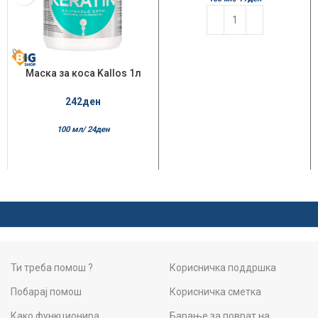
Маска за коса Kallos 1л
Keratin
242
ден
100 мл/
24
ден
Ти треба помош ?
Корисничка поддршка
Побарај помош
Корисничка сметка
Како функционира
Барање за поврат на