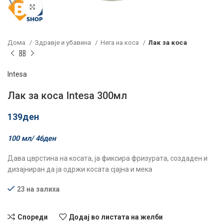
Click to enlarge
Дома
Здравје и убавина
Нега на коса
Лак за коса
Intesa
Лак за коса Intesa 300мл
139
ден
100 мл/
46
ден
Дава цврстина на косата, ја фиксира фризурата, создаден и
дизајниран да ја одржи косата сјајна и мека
23 на залиха
Спореди
Додај во листата на желби