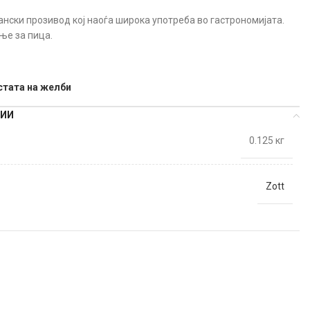
нски прозивод кој наоѓа широка употреба во гастрономијата.
ње за пица.
стата на желби
ЦИИ
0.125 кг
Zott