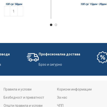
–
100 гр/
58
ден
100 гр/
15
ден
39
ден
изводи
Професионална достава
а
Брзо и сигурно
Правила и услови
Корисни информации
Безбедност и приватност
За нас
Општи правила и услови
ЧПП