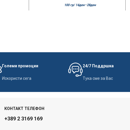
–
100 гр/
14
ден
28
ден
Големи промоции
24/7 Поддршка
Искористи сега
Тука сме за Вас
КОНТАКТ ТЕЛЕФОН
+389 2 3169 169