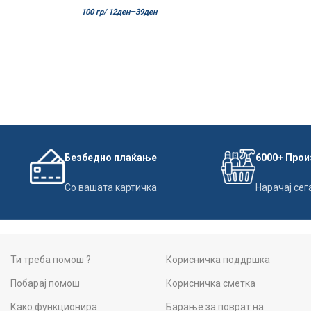
–
100 гр/
12
ден
39
ден
Безбедно плаќање
6000+ Про
Со вашата картичка
Нарачај сег
Ти треба помош ?
Корисничка поддршка
Побарај помош
Корисничка сметка
Како функционира
Барање за поврат на