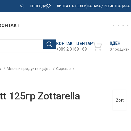
СПОРЕДИ
ЛИСТА НА ЖЕЛБИ
НАЈАВА / РЕГИСТРАЦИЈА
КОНТАКТ
0
ДЕН
КОНТАКТ ЦЕНТАР
+389 2 3169 169
0
продукти
а
Млечни продукти и јајца
Сирење
t 125гр Zottarella
Zott