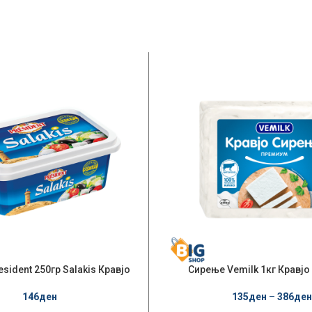
sident 250гр Salakis Кравјо
Сирење Vemilk 1кг Кравј
146
ден
135
ден
–
386
ден