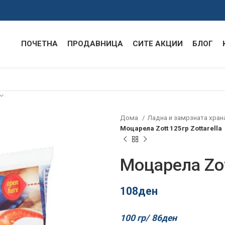
ПОЧЕТНА
ПРОДАВНИЦА
СИТЕ АКЦИИ
БЛОГ
Дома
Ладна и замрзната хран
Моцарела Zott 125гр Zottarella
Моцарела Zot
108
ден
100 гр/
86
ден