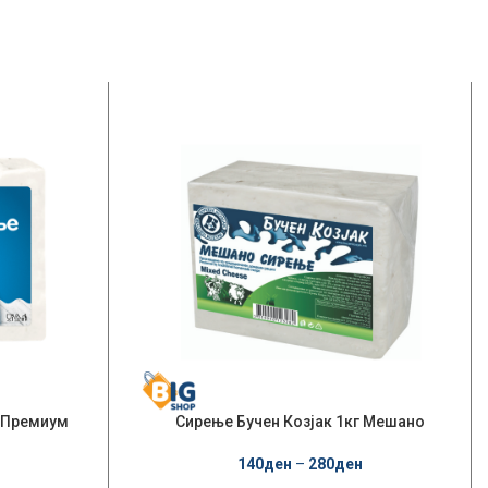
о Премиум
Сирење Бучен Козјак 1кг Мешано
140
ден
–
280
ден