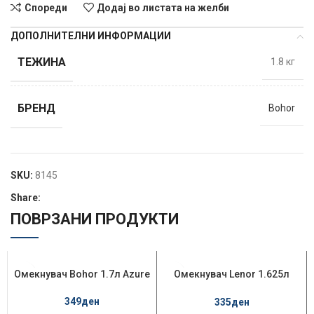
Спореди
Додај во листата на желби
ДОПОЛНИТЕЛНИ ИНФОРМАЦИИ
ТЕЖИНА
1.8 кг
БРЕНД
Bohor
SKU:
8145
Share:
ПОВРЗАНИ ПРОДУКТИ
Омекнувач Bohor 1.7л Azure
НЕМА НА ЗАЛИХ
НЕМА НА ЗАЛИХ
Омекнувач Lenor 1.625л
А
А
Fresh Meadow
349
ден
335
ден