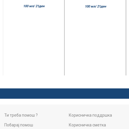
100 мл/
21
ден
100 мл/
21
ден
Ти треба помош ?
Корисничка поддршка
Побарај помош
Корисничка сметка