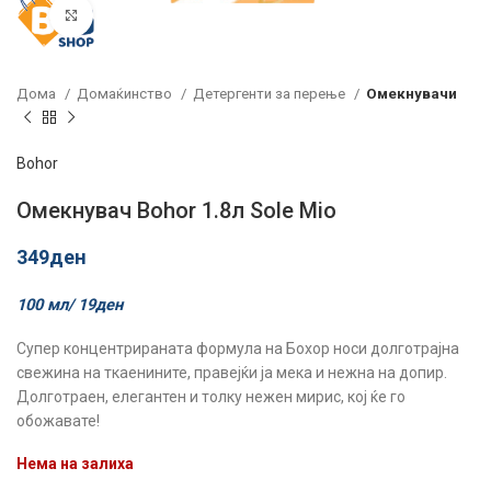
Click to enlarge
Дома
Домаќинство
Детергенти за перење
Омекнувачи
Bohor
Омекнувач Bohor 1.8л Sole Mio
349
ден
100 мл/
19
ден
Супер концентрираната формула на Бохор носи долготрајна
свежина на ткаенините, правејќи ја мека и нежна на допир.
Долготраен, елегантен и толку нежен мирис, кој ќе го
обожавате!
Нема на залиха