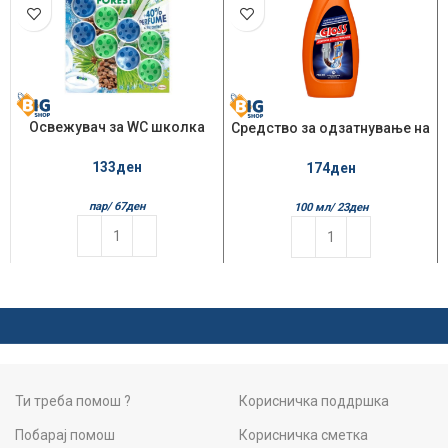
Освежувач за WC школка
Средство за одзатнување на
Bref 2/1 Power Active
цевки Gloss 750мл
133
ден
174
ден
пар/
67
ден
100 мл/
23
ден
Ти треба помош ?
Корисничка поддршка
Побарај помош
Корисничка сметка