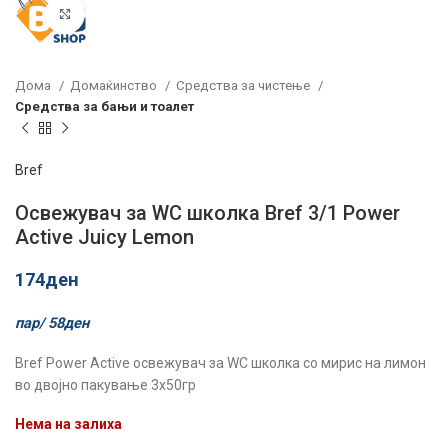
Click to enlarge
Дома
Домаќинство
Средства за чистење
Средства за бањи и тоалет
Bref
Освежувач за WC школка Bref 3/1 Power
Active Juicy Lemon
174
ден
пар/
58
ден
Bref Power Active освежувач за WC школка со мирис на лимон
во двојно пакување 3х50гр
Нема на залиха