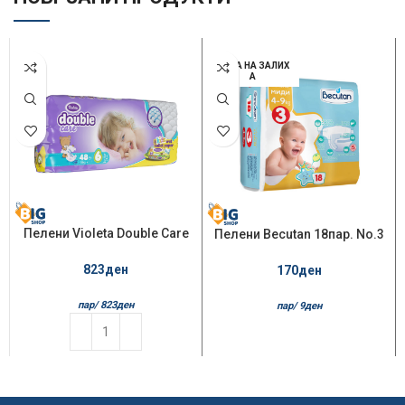
НЕМА НА ЗАЛИХ
А
Пелени Violeta Double Care
Пелени Becutan 18пар. No.3
Air Dry 16+кг
Midi 4-9кг
823
ден
170
ден
пар/
823
ден
пар/
9
ден