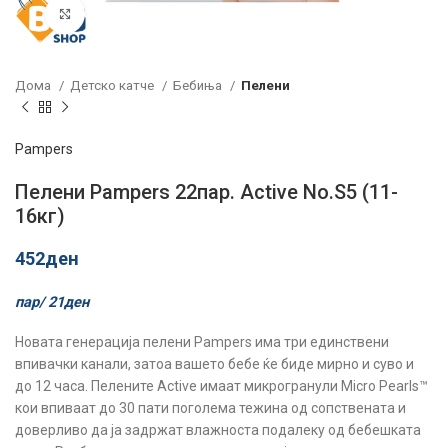
Click to enlarge
Дома
Детско катче
Бебиња
Пелени
Pampers
Пелени Pampers 22пар. Active No.S5 (11-
16кг)
452
ден
пар/
21
ден
Новата генерација пелени Pampers има три единствени
впивачки канали, затоа вашето бебе ќе биде мирно и суво и
до 12 часа. Пелените Active имаат микрогранули Micro Pearls™
кои впиваат до 30 пати поголема тежина од сопствената и
доверливо да ја задржат влажноста подалеку од бебешката