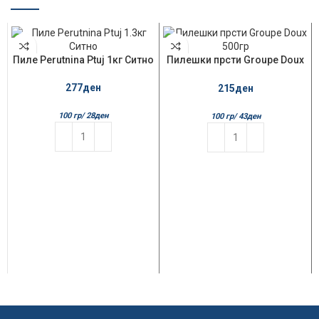
Пиле Perutnina Ptuj 1кг Ситно
Пилешки прсти Groupe Doux
500гр
277
ден
215
ден
100 гр/
28
ден
100 гр/
43
ден