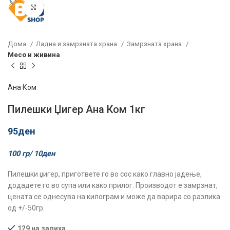
Click to enlarge
Дома
Ладна и замрзната храна
Замрзната храна
Месо и живина
Ана Ком
Пилешки Џигер Ана Ком 1кг
95
ден
100 гр/
10
ден
Пилешки џигер, пригответе го во сос како главно јадење,
додадете го во супа или како прилог. Производот е замрзнат,
цената се однесува на килограм и може да варира со разлика
од +/-50гр.
129 на залиха