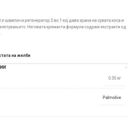
 е шампон и регенератор 2 во 1 кој дава храна на сувата коса и
злетувањето. Неговата кремаста формула содржи екстракти од
.
стата на желби
ЦИИ
0.35 кг
Palmolive