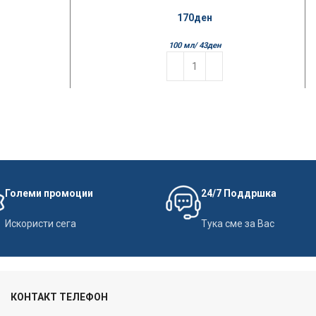
Fresh Citrus
170
ден
100 мл/
43
ден
Големи промоции
24/7 Поддршка
Искористи сега
Тука сме за Вас
КОНТАКТ ТЕЛЕФОН