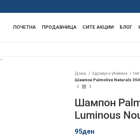
ПОЧЕТНА
ПРОДАВНИЦА
СИТЕ АКЦИИ
БЛОГ
Дома
Здравје и убавина
Нег
Шампон Palmolive Naturals 35
Шампон Palmo
Luminous No
95
ден