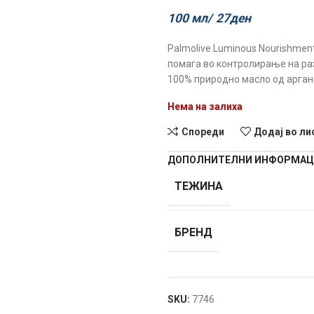
100 мл/
27
ден
Palmolive Luminous Nourishment
помага во контролирање на ра
100% природно масло од арган
Нема на залиха
Спореди
Додај во ли
ДОПОЛНИТЕЛНИ ИНФОРМА
ТЕЖИНА
БРЕНД
SKU:
7746