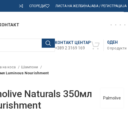
СПОРЕДИ
ЛИСТА НА ЖЕЛБИ
НАЈАВА / РЕГИСТРАЦИЈА
КОНТАКТ
0
ДЕН
КОНТАКТ ЦЕНТАР
+389 2 3169 169
0
продукти
а на коса
Шампони
0мл Luminous Nourishment
live Naturals 350мл
Palmolive
urishment