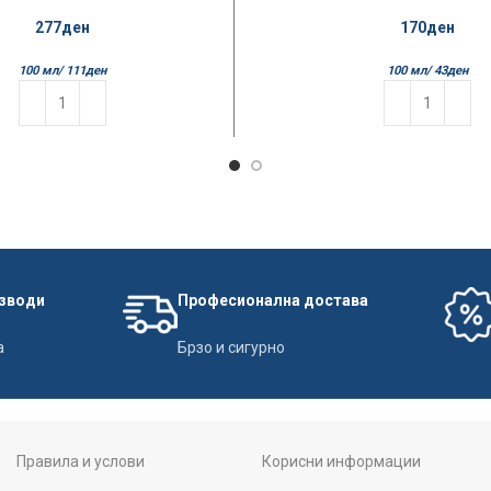
5in1
170
ден
277
ден
100 мл/
43
ден
100 мл/
111
ден
изводи
Професионална достава
а
Брзо и сигурно
Правила и услови
Корисни информации