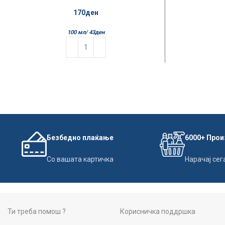
Coconut
170
ден
100 мл/
43
ден
Безбедно плаќање
6000+ Про
Со вашата картичка
Нарачај сег
Ти треба помош ?
Корисничка поддршка