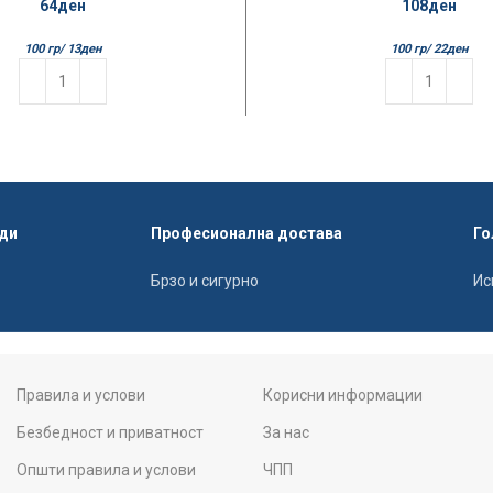
64
ден
108
ден
100 гр/
13
ден
100 гр/
22
ден
ди
Професионална достава
Го
Брзо и сигурно
Ис
Правила и услови
Корисни информации
Безбедност и приватност
За нас
Општи правила и услови
ЧПП