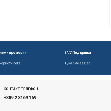
леми промоции
24/7 Поддршка
користи сега
Тука сме за Вас
КОНТАКТ ТЕЛЕФОН
+389 2 3169 169