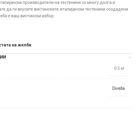
 италијански производители на тестенини со многу долга и
ате да ги вкусите вистинските италијански тестенини создадени
ella е ваш вистински избор.
стата на желби
ЦИИ
0.5 кг
Divella