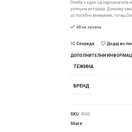
Divella e eден од најпознатите
успешна историја. Доколку сак
со посебно внимание, тогаш Div
48 на залиха
Спореди
Додај во ли
ДОПОЛНИТЕЛНИ ИНФОРМА
ТЕЖИНА
БРЕНД
SKU:
4040
Share: