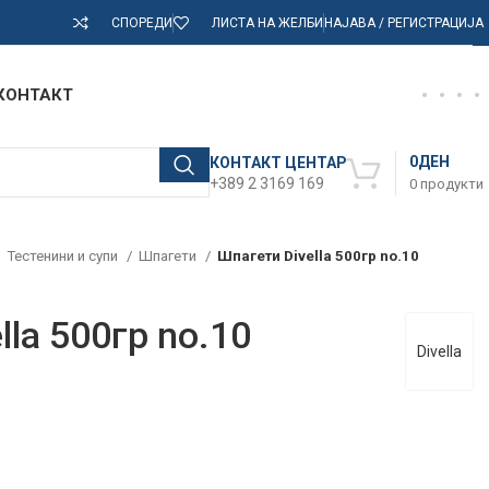
СПОРЕДИ
ЛИСТА НА ЖЕЛБИ
НАЈАВА / РЕГИСТРАЦИЈА
КОНТАКТ
0
ДЕН
КОНТАКТ ЦЕНТАР
+389 2 3169 169
0
продукти
Тестенини и супи
Шпагети
Шпагети Divella 500гр no.10
lla 500гр no.10
Divella