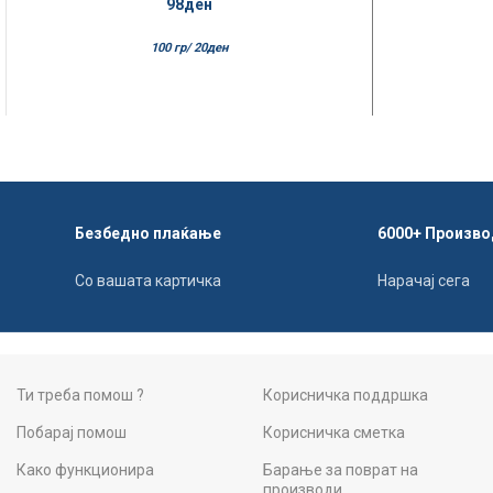
98
ден
100 гр/
20
ден
Безбедно плаќање
6000+ Произво
Со вашата картичка
Нарачај сега
Ти треба помош ?
Корисничка поддршка
Побарај помош
Корисничка сметка
Како функционира
Барање за поврат на
производи