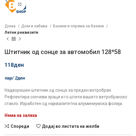
Click to enlarge
Дома
Дом и забава
Базени и опрема за базени
Летни реквизити
Штитник од сонце за автомобил 128*58
118
ден
пар/
2
ден
Надворешен штитник од сонце за преден ветробран.
Рефлектира сончеви зраци и го штити вашето ветробранско
стакло. Изработен од најквалитетна алуминиумска фолија.
Нема на залиха
Спореди
Додај во листата на желби