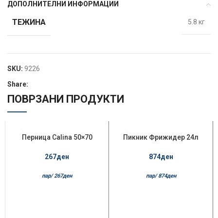
ДОПОЛНИТЕЛНИ ИНФОРМАЦИИ
ТЕЖИНА
5.8 кг
SKU:
9226
Share:
ПОВРЗАНИ ПРОДУКТИ
НЕМА НА ЗАЛИХ
Перница Calina 50×70
НЕМА НА ЗАЛИХ
Пикник Фрижидер 24л
А
А
Микрофибер
Антартик
267
ден
874
ден
пар/
267
ден
пар/
874
ден