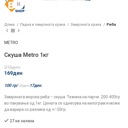
Click to enlarge
Дома
Ладна и замрзната храна
Замрзната храна
Риба
METRO
Скуша Metro 1кг
215
ден
169
ден
100 гр/
17
ден
22
ден
Замрзната морска риба – скуша. Тежина на парче: 200-400гр
во пакување од 1кг. Цената се однесува на килограм и може
да варира со разлика од +/-50гр.
27 на залиха