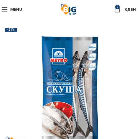
0
MENU
0
ДЕН
-21%