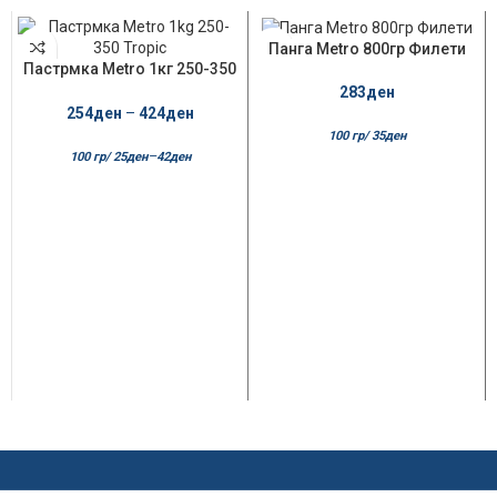
НЕМА НА ЗАЛИХ
Панга Metro 800гр Филети
А
Пастрмка Metro 1кг 250-350
Tropic
283
ден
254
ден
–
424
ден
100 гр/
35
ден
–
100 гр/
25
ден
42
ден