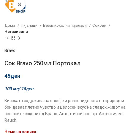
Click to enlarge
Дома
Пијалаци
Безалкохолни пијалаци
Сокови
Негазирани
Bravo
Сок Bravo 250мл Портокал
45
ден
100 мл/
18
ден
Високата содржина на овошје и разновидноста на природни
бои даваат летно чувство и целосен вкус на сладок живот на
овошните сокови од Браво. Автентични овошја. Автентичен
Rauch.
Нема на залиха