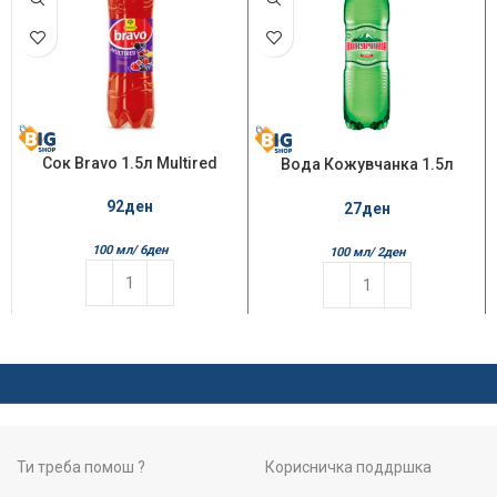
Сок Bravo 1.5л Multired
Вода Кожувчанка 1.5л
Газирана
92
ден
27
ден
100 мл/
6
ден
100 мл/
2
ден
Ти треба помош ?
Корисничка поддршка