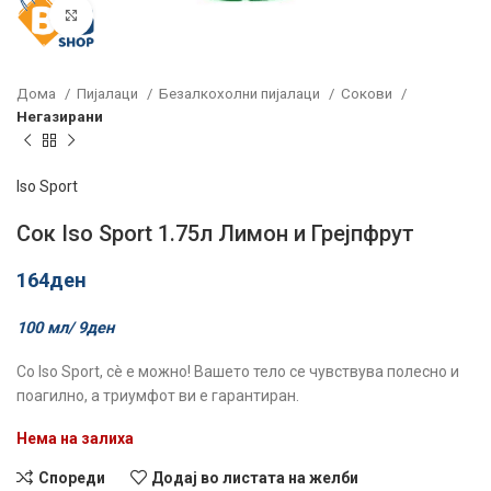
Click to enlarge
Дома
Пијалаци
Безалкохолни пијалаци
Сокови
Негазирани
Iso Sport
Сок Iso Sport 1.75л Лимон и Грејпфрут
164
ден
100 мл/
9
ден
Со Iso Sport, сè е можно! Вашето тело се чувствува полесно и
поагилно, а триумфот ви е гарантиран.
Нема на залиха
Спореди
Додај во листата на желби