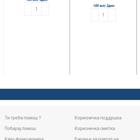
100 мл/
2
ден
Ти треба помош ?
Корисничка поддршка
Побарај помош
Корисничка сметка
Како функционира
Барање за поврат на