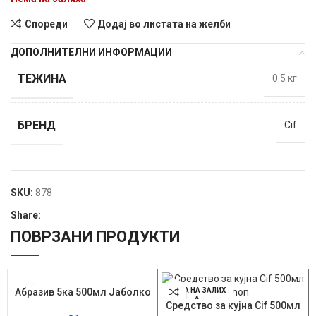
Спореди
Додај во листата на желби
ДОПОЛНИТЕЛНИ ИНФОРМАЦИИ
ТЕЖИНА
0.5 кг
БРЕНД
Cif
SKU:
878
Share:
ПОВРЗАНИ ПРОДУКТИ
Абразив 5ка 500мл Јаболко
НЕМА НА ЗАЛИХ
НЕМА НА ЗАЛИХ
А
А
Средство за кујна Cif 500мл