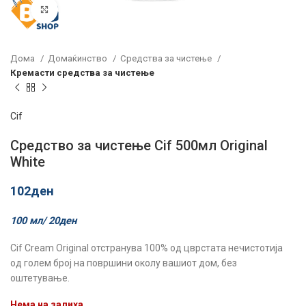
Click to enlarge
Дома
Домаќинство
Средства за чистење
Кремасти средства за чистење
Cif
Средство за чистење Cif 500мл Original
White
102
ден
100 мл/
20
ден
Cif Cream Original отстранува 100% од цврстата нечистотија
од голем број на површини околу вашиот дом, без
оштетување.
Нема на залиха