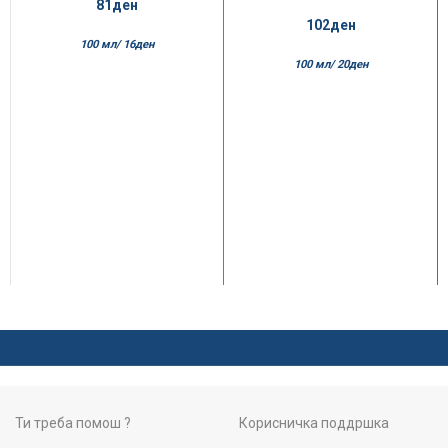
Lemon
81
ден
102
ден
100 мл/
16
ден
100 мл/
20
ден
Ти треба помош ?
Корисничка поддршка