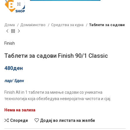
Click to enlarge
Дома
Домаќинство
Средства за кујна
Таблети за садови
Finish
Таблети за садови Finish 90/1 Classic
480
ден
пар/
5
ден
Finish All in 1 таблети за миење садови со уникатна
технологија која обезбедува неверојатна чистота и сјај.
Нема на залиха
Спореди
Додај во листата на желби