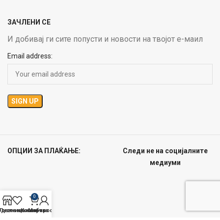
ЗАЧЛЕНИ СЕ
И добивај ги сите попусти и новости на твојот е-маил
Email address:
ОПЦИИ ЗА ПЛАЌАЊЕ:
Следи не на социјалните
медиуми
0
одавница
Листа на желби
Кошничка
Мој профил