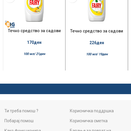
Течно средство за садови
Течно средство за садови
Fairy 800мл Lemon
Fairy 1.2л Lemon
170
ден
226
ден
100 мл/
21
ден
100 мл/
19
ден
Ти треба помош ?
Корисничка поддршка
Побарај помош
Корисничка сметка
Како функционира
Барање за поврат на