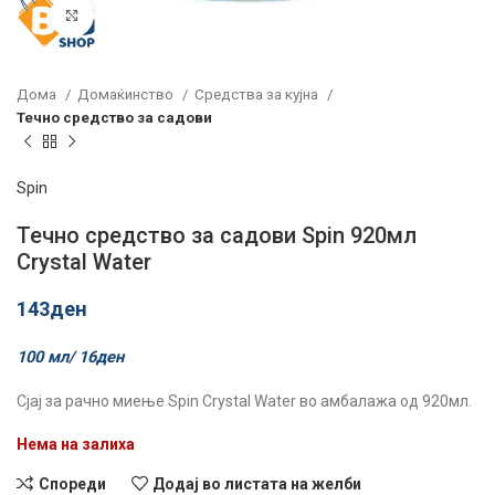
Click to enlarge
Дома
Домаќинство
Средства за кујна
Течно средство за садови
Spin
Течно средство за садови Spin 920мл
Crystal Water
143
ден
100 мл/
16
ден
Сјај за рачно миење Spin Crystal Water во амбалажа од 920мл.
Нема на залиха
Спореди
Додај во листата на желби