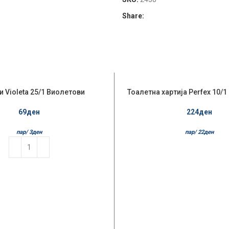
Share:
 Violeta 25/1 Виолетови
НЕМА НА ЗАЛИХА
Тоалетна хартија Perfex 10/1
69
ден
224
ден
пар/
3
ден
пар/
22
ден