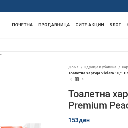
ПОЧЕТНА
ПРОДАВНИЦА
СИТЕ АКЦИИ
БЛОГ
Дома
Здравје и убавина
Хар
Тоалетна хартија Violeta 10/1 
Тоалетна харт
Premium Pea
153
ден