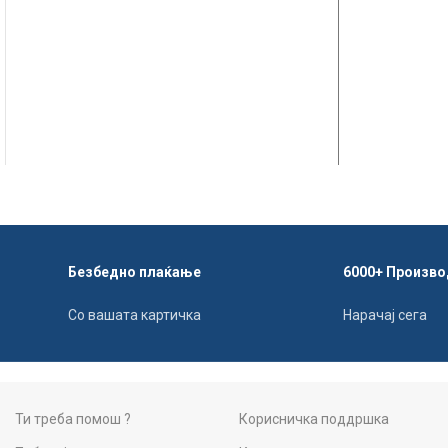
Безбедно плаќање
6000+ Произво
Со вашата картичка
Нарачај сега
Ти треба помош ?
Корисничка поддршка