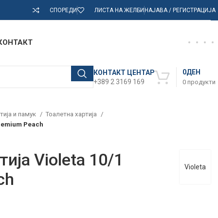
СПОРЕДИ
ЛИСТА НА ЖЕЛБИ
НАЈАВА / РЕГИСТРАЦИЈА
КОНТАКТ
0
ДЕН
КОНТАКТ ЦЕНТАР
+389 2 3169 169
0
продукти
тија и памук
Тоалетна хартија
Premium Peach
ија Violeta 10/1
Violeta
ch