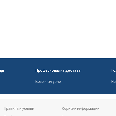
ди
Професионална достава
Го
Брзо и сигурно
Ис
Правила и услови
Корисни информации