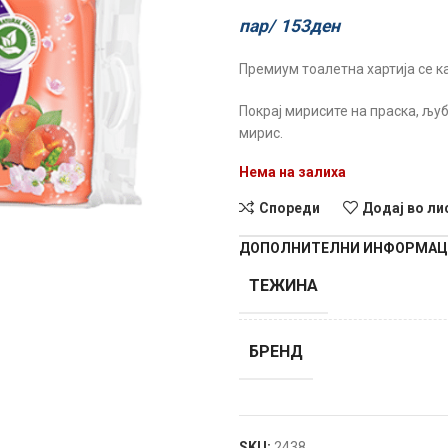
пар/
153
ден
Премиум тоалетна хартија се к
Покрај мирисите на праска, љуб
мирис.
Нема на залиха
Спореди
Додај во ли
ДОПОЛНИТЕЛНИ ИНФОРМА
ТЕЖИНА
БРЕНД
SKU:
2438