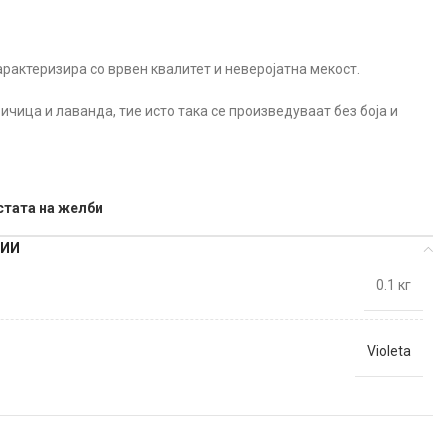
арактеризира со врвен квалитет и неверојатна мекост.
ичица и лаванда, тие исто така се произведуваат без боја и
стата на желби
ЦИИ
0.1 кг
Violeta