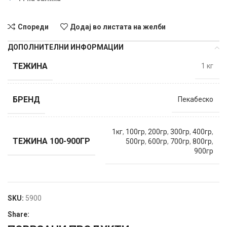
Спореди
Додај во листата на желби
ДОПОЛНИТЕЛНИ ИНФОРМАЦИИ
ТЕЖИНА
1 кг
БРЕНД
Пекабеско
1кг
,
100гр
,
200гр
,
300гр
,
400гр
,
ТЕЖИНА 100-900ГР
500гр
,
600гр
,
700гр
,
800гр
,
900гр
SKU:
5900
Share: