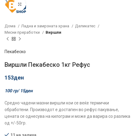
Click to enlarge
Дома
Ладна и замрзната храна
Деликатес
Месни преработки
Виршли
Пекабеско
Виршли Пекабеско 1кг Рефус
153
ден
100 гр/
15
ден
Средно чадени мазни виршли кои се веќе термички
обработени. Производот е достапен во рефус пакување,
цената се однесува на килограм и може да варира со разлика
од +/-50гр.
11 на залиха