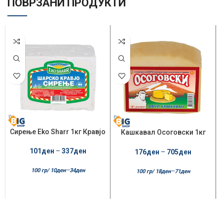
ПОВРЗАНИ ПРОДУКТИ
Сирење Eko Sharr 1кг Кравјо
Кашкавал Осоговски 1кг
Овчи
101
ден
–
337
ден
176
ден
–
705
ден
–
100 гр/
10
ден
34
ден
–
100 гр/
18
ден
71
ден