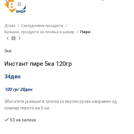
Click to enlarge
Дома
Секојдневни продукти
Брашно, продукти за печење и шеќер
Пире
5ка
Инстант пире 5ка 120гр
34
ден
100 гр/
28
ден
Збогатете ја вашата трпеза со вкусен ручек направен од
компир пирето на 5-ка.
53 на залиха