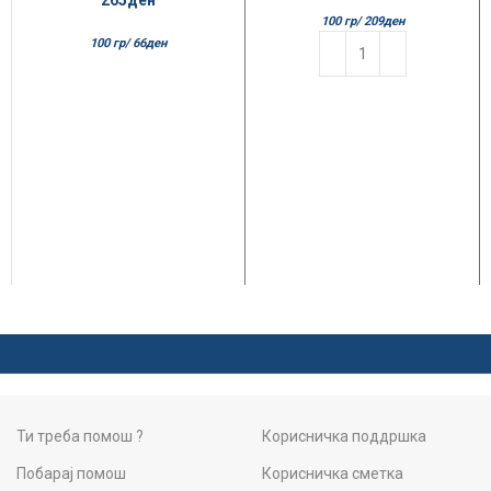
100 гр/
209
ден
100 гр/
66
ден
Ти треба помош ?
Корисничка поддршка
Побарај помош
Корисничка сметка