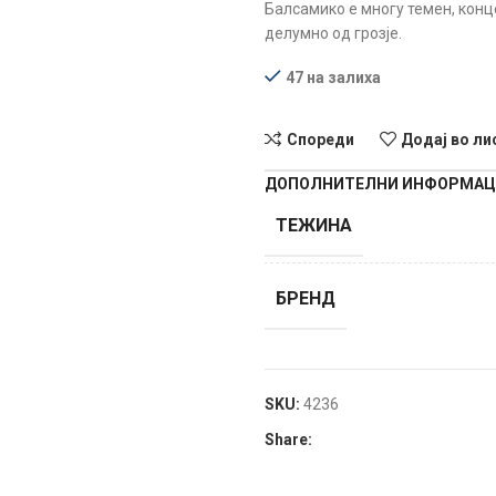
Балсамико е многу темен, конц
делумно од грозје.
47 на залиха
Спореди
Додај во ли
ДОПОЛНИТЕЛНИ ИНФОРМА
ТЕЖИНА
БРЕНД
SKU:
4236
Share: