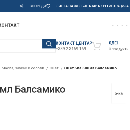
СПОРЕДИ
ЛИСТА НА ЖЕЛБИ
НАЈАВА / РЕГИСТРАЦИЈА
КОНТАКТ
0
ДЕН
КОНТАКТ ЦЕНТАР
+389 2 3169 169
0
продукти
Масла, зачини и сосови
Оцет
Оцет 5ка 500мл Балсамико
0мл Балсамико
5-ка