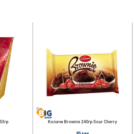
53гр
Колачи Brownie 240гр Sour Cherry
85
ден