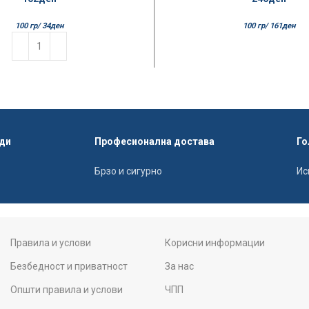
100 гр/
34
ден
100 гр/
161
ден
ди
Професионална достава
Го
Брзо и сигурно
Ис
Правила и услови
Корисни информации
Безбедност и приватност
За нас
Општи правила и услови
ЧПП