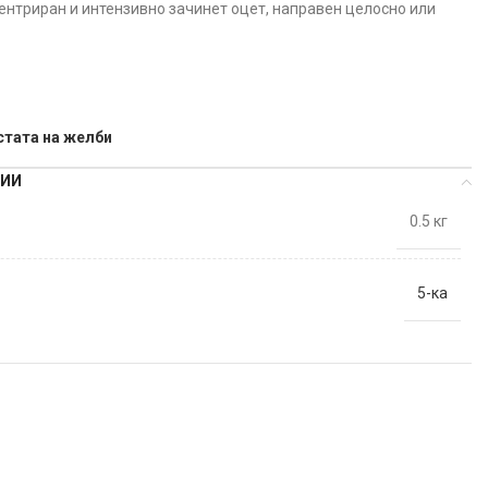
ентриран и интензивно зачинет оцет, направен целосно или
стата на желби
ЦИИ
0.5 кг
5-ка