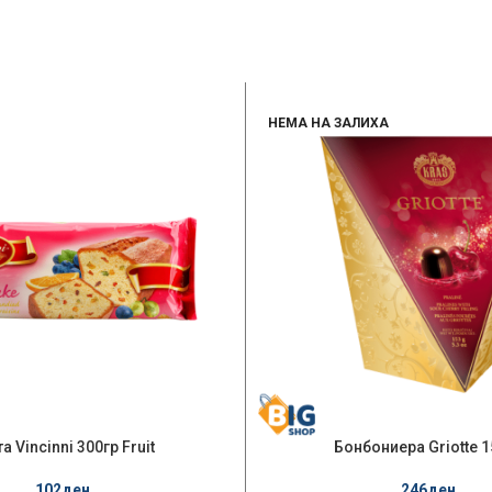
НЕМА НА ЗАЛИХА
а Vincinni 300гр Fruit
Бонбониера Griotte 1
102
ден
246
ден