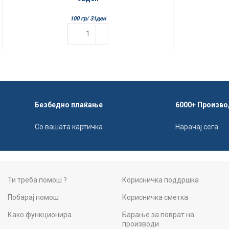
100 гр/
31
ден
Безбедно плаќање
6000+ Произво
Со вашата картичка
Нарачај сега
Ти треба помош ?
Корисничка поддршка
Побарај помош
Корисничка сметка
Како функционира
Барање за поврат на
производи